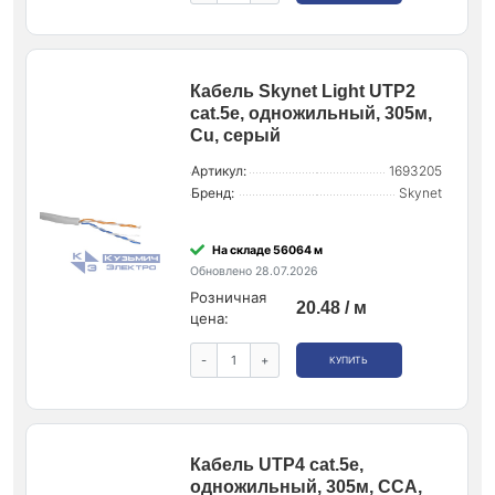
Кабель Skynet Light UTP2
cat.5е, одножильный, 305м,
Cu, серый
Артикул:
1693205
Бренд:
Skynet
На складе 56064 м
Обновлено 28.07.2026
Розничная
20.48 / м
цена:
-
+
КУПИТЬ
Кабель UTP4 cat.5e,
одножильный, 305м, CCA,