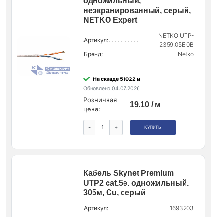
одножильный,
неэкранированный, серый,
NETKO Expert
NETKO UTP-
Артикул:
2359.05E.0B
Бренд:
Netko
На складе 51022 м
Обновлено 04.07.2026
Розничная
19.10 / м
цена:
-
+
КУПИТЬ
Кабель Skynet Premium
UTP2 cat.5е, одножильный,
305м, Cu, серый
Артикул:
1693203