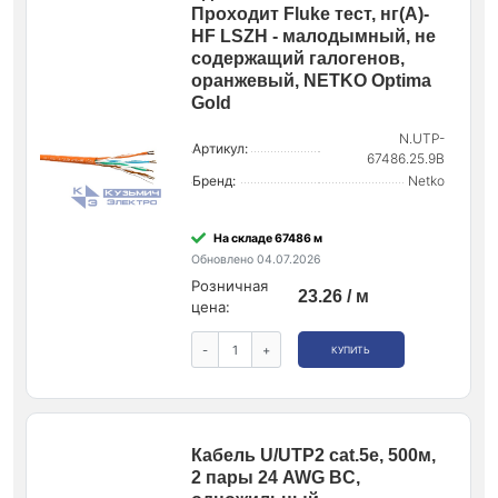
Проходит Fluke тест, нг(А)-
HF LSZH - малодымный, не
содержащий галогенов,
оранжевый, NETKO Optima
Gold
N.UTP-
Артикул:
67486.25.9B
Бренд:
Netko
На складе 67486 м
Обновлено 04.07.2026
Розничная
23.26 / м
цена:
-
+
КУПИТЬ
Кабель U/UTP2 cat.5е, 500м,
2 пары 24 AWG BC,