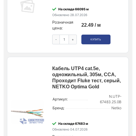
На складе 66095 м
Обновлено 28.07.2026
Розничная
22.49 / м
цена:
-
+
КУПИТЬ
Кабель UTP4 cat.5e,
одножильный, 305м, CCA,
Проходит Fluke тест, серый,
NETKO Optima Gold
N.UTP-
Артикул:
67483.25.0B
Бренд:
Netko
На складе 67483 м
Обновлено 04.07.2026