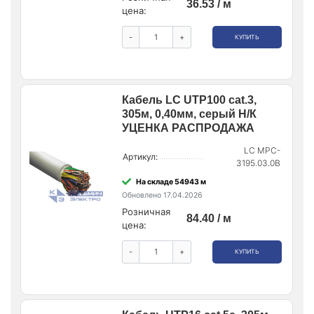
36.53 / м
цена:
-
+
КУПИТЬ
Кабель LC UTP100 cat.3,
305м, 0,40мм, серый Н/К
УЦЕНКА РАСПРОДАЖА
LC MPC-
Артикул:
3195.03.0B
На складе 54943 м
Обновлено 17.04.2026
Розничная
84.40 / м
цена:
-
+
КУПИТЬ