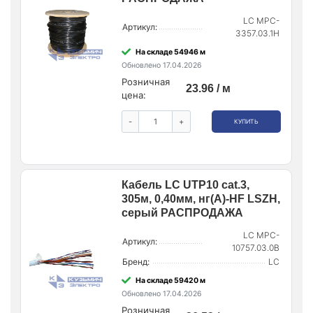
LC MPC-
Артикул:
3357.03.1H
На складе 54946 м
Обновлено 17.04.2026
Розничная
23.96 / м
цена:
-
+
КУПИТЬ
Кабель LC UTP10 cat.3,
305м, 0,40мм, нг(А)-HF LSZH,
серый РАСПРОДАЖА
LC MPC-
Артикул:
10757.03.0B
Бренд:
LC
На складе 59420 м
Обновлено 17.04.2026
Розничная