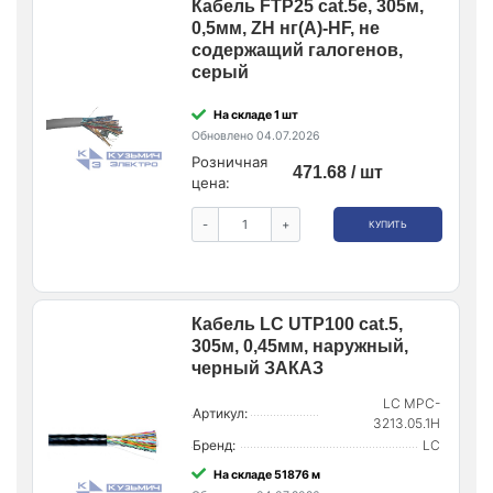
Кабель FTP25 cat.5e, 305м,
0,5мм, ZH нг(A)-HF, не
содержащий галогенов,
серый
На складе 1 шт
Обновлено 04.07.2026
Розничная
471.68 / шт
цена:
-
+
КУПИТЬ
Кабель LC UTP100 cat.5,
305м, 0,45мм, наружный,
черный ЗАКАЗ
LC MPC-
Артикул:
3213.05.1H
Бренд:
LC
На складе 51876 м