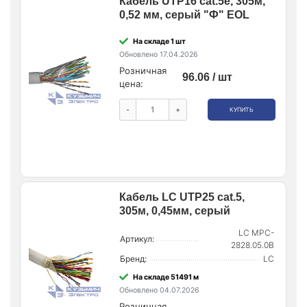
Кабель UTP16 cat.5e, 305м,
0,52 мм, серый "Ф" EOL
На складе 1 шт
Обновлено 17.04.2026
Розничная
96.06 / шт
цена:
-
+
КУПИТЬ
Кабель LC UTP25 cat.5,
305м, 0,45мм, серый
LC MPC-
Артикул:
2828.05.0B
Бренд:
LC
На складе 51491 м
Обновлено 04.07.2026
Розничная