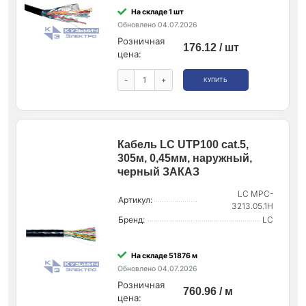
На складе 1 шт
Обновлено 04.07.2026
Розничная
176.12 / шт
цена:
-
+
КУПИТЬ
Кабель LC UTP100 cat.5,
305м, 0,45мм, наружный,
черный ЗАКАЗ
LC MPC-
Артикул:
3213.05.1H
Бренд:
LC
На складе 51876 м
Обновлено 04.07.2026
Розничная
760.96 / м
цена: