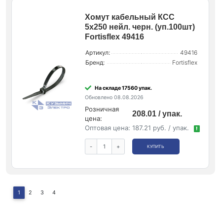
Хомут кабельный КСС
5х250 нейл. черн. (уп.100шт)
Fortisflex 49416
Артикул:
49416
Бренд:
Fortisflex
На складе 17560 упак.
Обновлено 08.08.2026
Розничная
208.01 / упак.
цена:
Оптовая цена:
187.21 руб. / упак.
!
-
+
КУПИТЬ
1
2
3
4