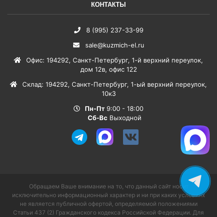
КОНТАКТЫ
8 (995) 237-33-99
sale@kuzmich-el.ru
Офис
:
194292
,
Санкт-Петербург
,
1-й верхний переулок,
дом 12в, офис 122
Склад
:
194292
,
Санкт-Петербург
,
1-ый верхний переулок,
10к3
Пн-Пт
9:00 - 18:00
Сб-Вс
Выходной
Обращаем Ваше внимание на то, что данный сайт носит
исключительно информационный характер и ни при каких условиях
не является публичной офертой, определяемой положениями
Статьи 437 (2) Гражданского кодекса Российской Федерации. Для