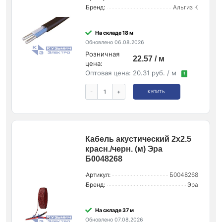
Бренд:
Альгиз К
На складе 18 м
Обновлено 06.08.2026
Розничная
22.57 / м
цена:
Оптовая цена:
20.31 руб. / м
!
-
+
КУПИТЬ
Кабель акустический 2х2.5
красн./черн. (м) Эра
Б0048268
Артикул:
Б0048268
Бренд:
Эра
На складе 37 м
Обновлено 07.08.2026