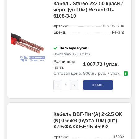
Кабель Stereo 2х2.50 красн./
черн. (уп.10м) Rexant 01-
6108-3-10
Артикул:
01-6108-3-10
Бренд:
Rexant
На складе 4 упак.
Обновлено 05.08.2026
Розничная
1 007.72 / упак.
цена:
Оптовая цена:
906.95 руб. / упак.
!
-
+
КУПИТЬ
Кабель ВВГ-Пнг(А) 2х2.5 ОК
(N) 0.66кВ (бухта 10м) (шт)
АЛЬФАКАБЕЛЬ 45992
Артикул:
45992