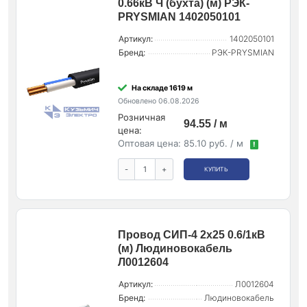
0.66кВ Ч (бухта) (м) РЭК-
PRYSMIAN 1402050101
Артикул:
1402050101
Бренд:
РЭК-PRYSMIAN
На складе 1619 м
Обновлено 06.08.2026
Розничная
94.55 / м
цена:
Оптовая цена:
85.10 руб. / м
!
-
+
КУПИТЬ
Провод СИП-4 2х25 0.6/1кВ
(м) Людиновокабель
Л0012604
Артикул:
Л0012604
Бренд:
Людиновокабель