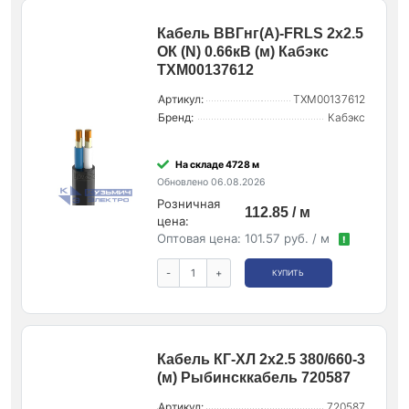
Кабель ВВГнг(А)-FRLS 2х2.5
ОК (N) 0.66кВ (м) Кабэкс
ТХМ00137612
Артикул:
ТХМ00137612
Бренд:
Кабэкс
На складе 4728 м
Обновлено 06.08.2026
Розничная
112.85 / м
цена:
Оптовая цена:
101.57 руб. / м
!
-
+
КУПИТЬ
Кабель КГ-ХЛ 2х2.5 380/660-3
(м) Рыбинсккабель 720587
Артикул:
720587