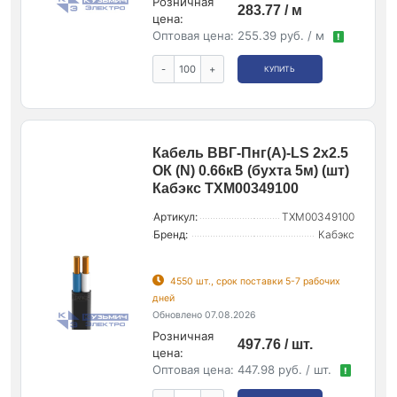
Розничная
283.77 / м
цена:
Оптовая цена:
255.39 руб. / м
!
-
+
КУПИТЬ
Кабель ВВГ-Пнг(А)-LS 2х2.5
ОК (N) 0.66кВ (бухта 5м) (шт)
Кабэкс ТХМ00349100
Артикул:
ТХМ00349100
Бренд:
Кабэкс
4550 шт., срок поставки 5-7 рабочих
дней
Обновлено 07.08.2026
Розничная
497.76 / шт.
цена:
Оптовая цена:
447.98 руб. / шт.
!