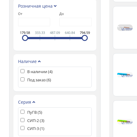
Розничная цена
От
До
179.58
333.33
487.09
640.84
794.59
Наличие
В наличии (
4
)
Под заказ (
6
)
Серия
ПуГВ (
5
)
СИП-2 (
3
)
СИП-3 (
1
)