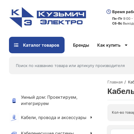
Время раб
Пн-Пт
9:00 -
Сб-Вс
Выход
Каталог товаров
Бренды
Как купить
Главная
Ка
Кабель
Умный дом: Проектируем,
интегрируем
Кол-во това
Кабели, провода и аксессуары
Кабеленесущие системы