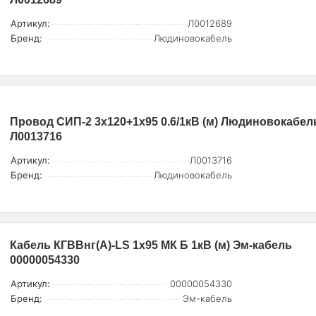
Артикул:
Л0012689
Бренд:
Людиновокабель
Провод СИП-2 3х120+1х95 0.6/1кВ (м) Людиновокабел
Л0013716
Артикул:
Л0013716
Бренд:
Людиновокабель
Кабель КГВВнг(А)-LS 1х95 МК Б 1кВ (м) Эм-кабель
00000054330
Артикул:
00000054330
Бренд:
Эм-кабель