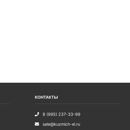
КОНТАКТЫ
8 (995) 237-33-99
sale@kuzmich-el.ru