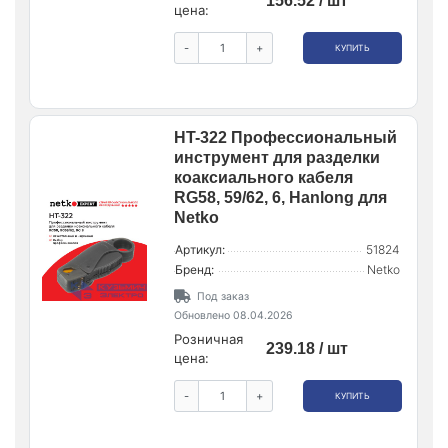
156.52 / шт
цена:
-
+
КУПИТЬ
HT-322 Профессиональный
инструмент для разделки
коаксиального кабеля
RG58, 59/62, 6, Hanlong для
Netko
Артикул:
51824
Бренд:
Netko
Под заказ
Обновлено 08.04.2026
Розничная
239.18 / шт
цена:
-
+
КУПИТЬ