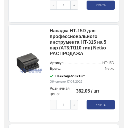
-
+
КУПИТЬ
Насадка НТ-15D для
профессионального
инструмента НТ-315 на 5
пар (AT&T/110 тип) Netko
РАСПРОДАЖА
Артикул:
НТ-15D
Бренд:
Netko
На складе 51821 шт
Обновлено 17.04.2026
Розничная
362.05 / шт
цена:
-
+
КУПИТЬ