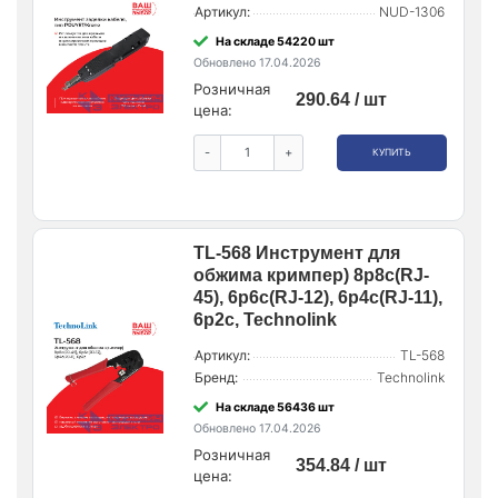
Артикул:
NUD-1306
На складе 54220 шт
Обновлено 17.04.2026
Розничная
290.64 / шт
цена:
-
+
КУПИТЬ
TL-568 Инструмент для
обжима кримпер) 8p8c(RJ-
45), 6p6c(RJ-12), 6p4c(RJ-11),
6p2c, Technolink
Артикул:
TL-568
Бренд:
Technolink
На складе 56436 шт
Обновлено 17.04.2026
Розничная
354.84 / шт
цена: