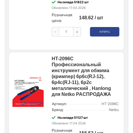
На складе 51822 шт
Обновлено 17.04.2026
Розничная
148.62 / шт
цена:
-
+
КУПИТЬ
HT-2096C
Профессиональный
инструмент для обжима
(кримпер) 6p6c(RJ-12),
6p4c(RJ-11), 6p2c
металлический , Hanlong
для Netko РАСПРОДАЖА
Артикул:
HT-2096C
Бренд:
Netko
На складе 51127 шт
Обновлено 17.04.2026
Розничная