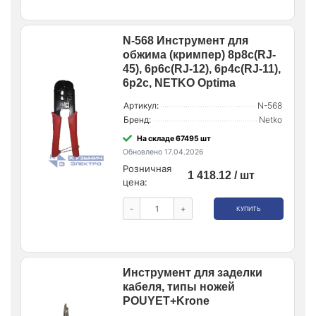
N-568 Инструмент для
обжима (кримпер) 8p8c(RJ-
45), 6p6c(RJ-12), 6p4c(RJ-11),
6p2c, NETKO Optima
Артикул:
N-568
Бренд:
Netko
На складе 67495 шт
Обновлено 17.04.2026
Розничная
1 418.12 / шт
цена:
-
+
КУПИТЬ
Инструмент для заделки
кабеля, типы ножей
POUYET+Krone