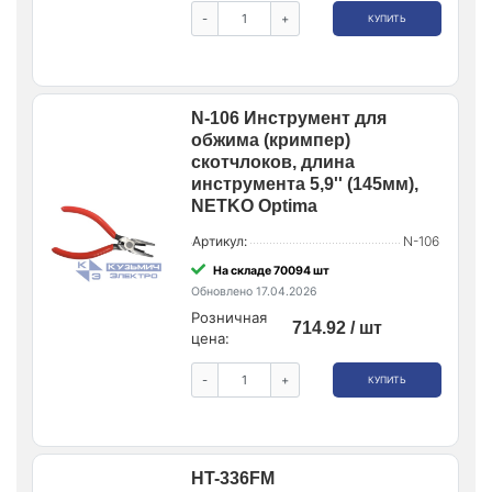
-
+
КУПИТЬ
N-106 Инструмент для
обжима (кримпер)
скотчлоков, длина
инструмента 5,9'' (145мм),
NETKO Optima
Артикул:
N-106
На складе 70094 шт
Обновлено 17.04.2026
Розничная
714.92 / шт
цена:
-
+
КУПИТЬ
HT-336FM