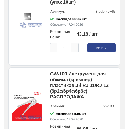
(упак 10шт)
Артикул:
Blade RJ-45
На складе 66362 шт
Обновлено 17.04.2026
Розничная
43.18 / шт
цена:
-
+
КУПИТЬ
GW-100 Инструмент для
обжима (кримпер)
пластиковый RJ-11/RJ-12
(6p2c/6p4c/6p6c)
РАСПРОДАЖА
Артикул:
GW-100
На складе 51050 шт
Обновлено 17.04.2026
Розничная
56.06 / шт