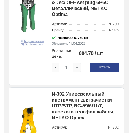
&Dec/ OFF set plug 6P6C
металлический, NETKO
Optima
Артикул:
N-200
Бренд:
Netko
На складе 67779 шт
Обновлено 17.04.2026
Розничная
894.78 / шт
цена:
-
+
КУПИТЬ
N-302 Универсальный
инструмент для зачистки
UTP/STP, RG-59/6/11/7,
плоского телефон кабеля,
NETKO Optima
Артикул:
N-302