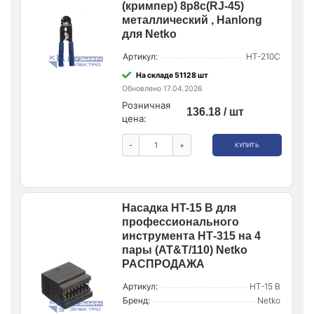
(кримпер) 8p8c(RJ-45)
металлический , Hanlong
для Netko
Артикул:
HT-210C
На складе 51128 шт
Обновлено 17.04.2026
Розничная
136.18 / шт
цена:
-
+
КУПИТЬ
Насадка HT-15 B для
профессионального
инструмента НТ-315 на 4
пары (AT&T/110) Netko
РАСПРОДАЖА
Артикул:
HT-15 B
Бренд:
Netko