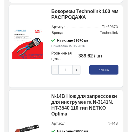
Бокорезы Technolink 160 мм
РАСПРОДАЖА
Артикул:
TL-59670
Бренд:
Technolink
На складе 59670 шт
Обновлено 15.05.2026
Розничная
389.62 / шт
цена:
-
+
КУПИТЬ
N-14B Нож для запрессовки
для инструмента N-3141N,
HT-3540 110 тип NETKO
Optima
Артикул:
N-14B
На складе 67800 шт