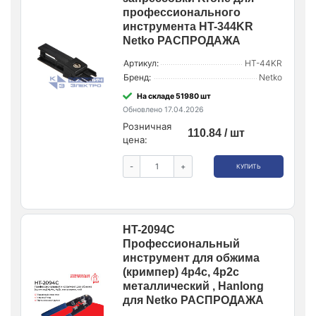
профессионального
инструмента HT-344KR
Netko РАСПРОДАЖА
Артикул:
HT-44KR
Бренд:
Netko
На складе 51980 шт
Обновлено 17.04.2026
Розничная
110.84 / шт
цена:
-
+
КУПИТЬ
HT-2094C
Профессиональный
инструмент для обжима
(кримпер) 4p4c, 4p2c
металлический , Hanlong
для Netko РАСПРОДАЖА