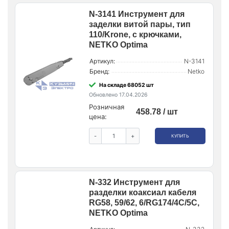
N-3141 Инструмент для
заделки витой пары, тип
110/Krone, с крючками,
NETKO Optima
Артикул:
N-3141
Бренд:
Netko
На складе 68052 шт
Обновлено 17.04.2026
Розничная
458.78 / шт
цена:
-
+
КУПИТЬ
N-332 Инструмент для
разделки коаксиал кабеля
RG58, 59/62, 6/RG174/4C/5C,
NETKO Optima