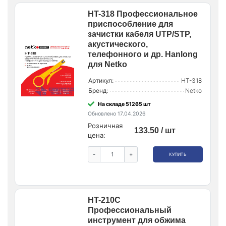
HT-318 Профессиональное
приспособление для
зачистки кабеля UTP/STP,
акустического,
телефонного и др. Hanlong
для Netko
Артикул:
HT-318
Бренд:
Netko
На складе 51265 шт
Обновлено 17.04.2026
Розничная
133.50 / шт
цена:
-
+
КУПИТЬ
HT-210C
Профессиональный
инструмент для обжима