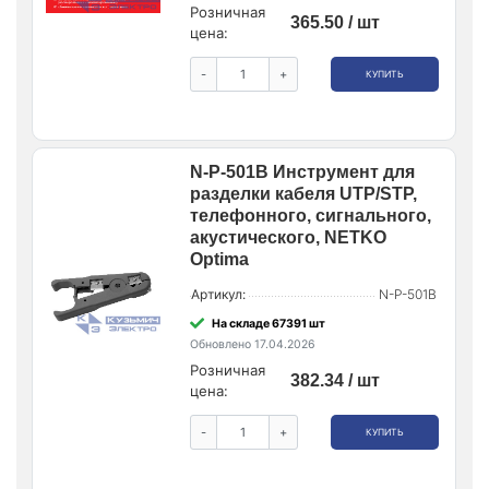
Розничная
365.50 / шт
цена:
-
+
КУПИТЬ
N-P-501B Инструмент для
разделки кабеля UTP/STP,
телефонного, сигнального,
акустического, NETKO
Optima
Артикул:
N-P-501B
На складе 67391 шт
Обновлено 17.04.2026
Розничная
382.34 / шт
цена:
-
+
КУПИТЬ