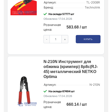
Артикул:
TL-2008R
Бренд:
Technolink
На складе 57777 шт
Обновлено 17.04.2026
Розничная
583.68 / шт
цена:
-
+
КУПИТЬ
N-210N Инструмент для
обжима (кримпер) 8p8c(RJ-
45) металлический NETKO
Optima
Артикул:
N-210N
На складе 67494 шт
Обновлено 17.04.2026
Розничная
660.14 / шт
цена: