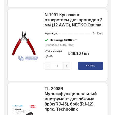
N-1091 Кусачки с
отверcтием для проводов 2
мм (12 AWG), NETKO Optima
Артикул:
N-1091
На складе 67387 шт
Обновлено 17.04.2026
Розничная
549.10 / шт
цена:
-
+
КУПИТЬ
TL-2008R
Мультифункциональный
инструмент для обжима
8p8c(RJ-45), 6p6c(RJ-12),
4p4c, Technolink