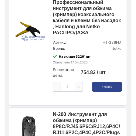
Профессиональный
инструмент для обжима
(кримпер) коаксиального
кабеля и клемм без насадок
, Hanlong для Netko
РАСПРОДАЖА
Артикул:
HT-336FM
Бренд:
Netko
На складе 52291 шт
Обновлено 17.04.2026
Розничная
754.82 / шт
цена:
-
+
КУПИТЬ
N-200 Инструмент для
обжима (кримпер)
8P8C/RJ45,6P6C/RJ12,6P4C/
RJ11,6P2C,4P4C,4P2C/Plugs