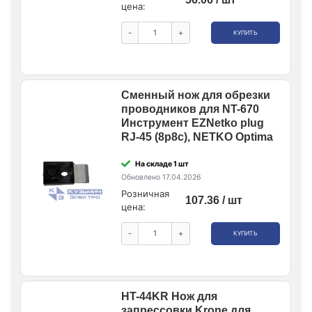
цена:
-
+
КУПИТЬ
Сменный нож для обрезки
проводников для NT-670
Инструмент EZNetko plug
RJ-45 (8p8c), NETKO Optima
На складе 1 шт
Обновлено 17.04.2026
Розничная
107.36 / шт
цена:
-
+
КУПИТЬ
HT-44KR Нож для
запрессовки Krone для