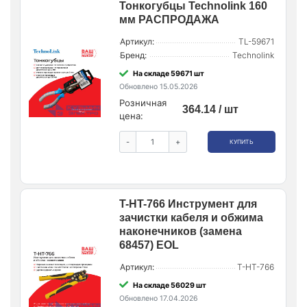
Тонкогубцы Technolink 160
мм РАСПРОДАЖА
Артикул:
TL-59671
Бренд:
Technolink
На складе 59671 шт
Обновлено 15.05.2026
Розничная
364.14 / шт
цена:
-
+
КУПИТЬ
T-HT-766 Инструмент для
зачистки кабеля и обжима
наконечников (замена
68457) EOL
Артикул:
T-HT-766
На складе 56029 шт
Обновлено 17.04.2026