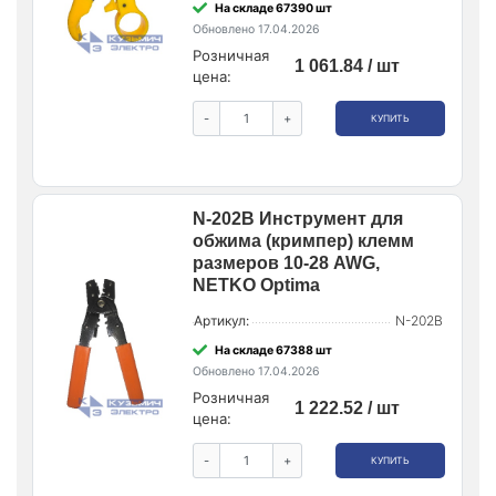
На складе 67390 шт
Обновлено 17.04.2026
Розничная
1 061.84 / шт
цена:
-
+
КУПИТЬ
N-202B Инструмент для
обжима (кримпер) клемм
размеров 10-28 AWG,
NETKO Optima
Артикул:
N-202B
На складе 67388 шт
Обновлено 17.04.2026
Розничная
1 222.52 / шт
цена:
-
+
КУПИТЬ