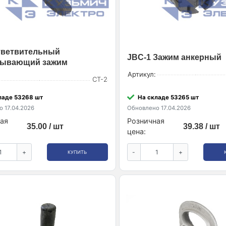
тветвительный
JBC-1 Зажим анкерный
лывающий зажим
Артикул:
CT-2
ладе 53268 шт
На складе 53265 шт
 17.04.2026
Обновлено 17.04.2026
ая
Розничная
35.00 / шт
39.38 / шт
цена:
+
-
+
КУПИТЬ