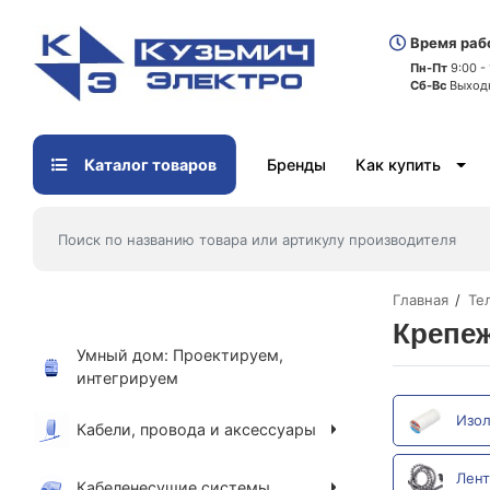
Время раб
Пн-Пт
9:00 -
Сб-Вс
Выход
Каталог товаров
Бренды
Как купить
Главная
Те
Крепеж
Умный дом: Проектируем,
интегрируем
Изол
Кабели, провода и аксессуары
Лент
Кабеленесущие системы