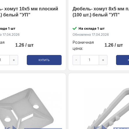
- хомут 10х5 мм плоский
Дюбель- хомут 8х5 мм 
.) белый "УП"
(100 шт.) белый "УП"
ладе 1 шт
На складе 1 шт
 17.04.2026
Обновлено 17.04.2026
ая
Розничная
1.26 / шт
1.26 / шт
цена:
+
-
+
КУПИТЬ