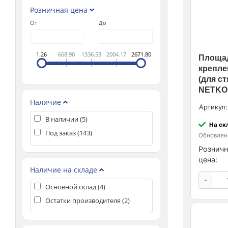
Розничная цена
От
До
1.26
668.90
1336.53
2004.17
2671.80
Площад
крепле
(для с
NETKO 
Наличие
Артикул:
В наличии (
5
)
На ск
Под заказ (
143
)
Обновлено
Розничн
цена:
Наличие на складе
-
Основной склад (
4
)
Остатки производителя (
2
)