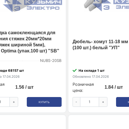
ка самоклеющаяся для
ния стяжек 20мм*20мм
Дюбель- хомут 11-18 мм
тяжек шириной 5мм),
(100 шт.) белый "УП"
Optima (упак.100 шт) "SB"
NUBS-20SB
ладе 68157 шт
На складе 1 шт
 17.04.2026
Обновлено 17.04.2026
ая
Розничная
1.56 / шт
1.84 / шт
цена:
+
-
+
КУПИТЬ