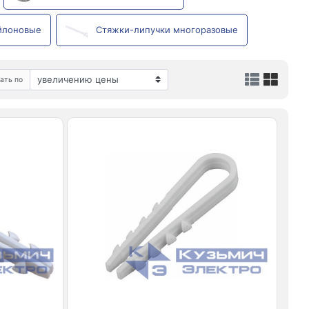
йлоновые
Стяжки-липучки многоразовые
ать по