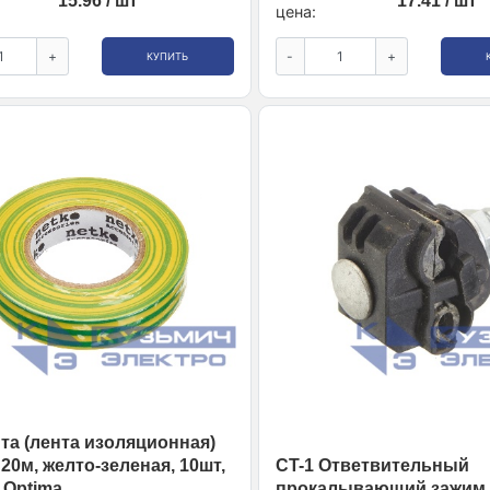
15.96 / шт
17.41 / шт
цена:
+
-
+
КУПИТЬ
та (лента изоляционная)
20м, желто-зеленая, 10шт,
CT-1 Ответвительный
Optima
прокалывающий зажим