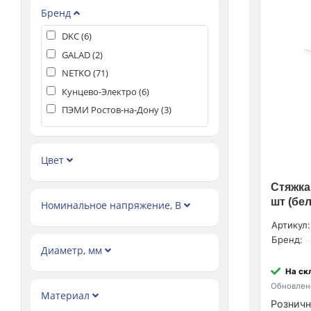
Бренд
DKC (
6
)
GALAD (
2
)
NETKO (
71
)
Кунцево-Электро (
6
)
ПЭМИ Ростов-на-Дону (
3
)
Цвет
Стяжка
шт (бе
Номинальное напряжение, В
Артикул:
Бренд:
Диаметр, мм
На ск
Обновлено
Материал
Розничн