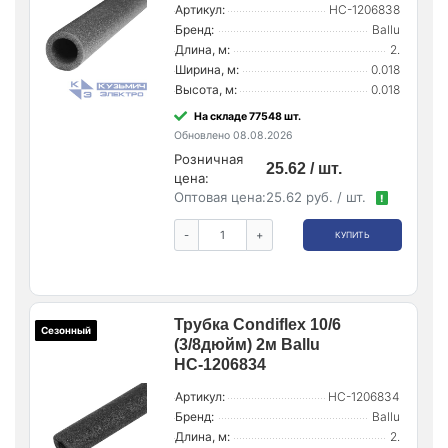
Артикул:
НС-1206838
Бренд:
Ballu
Длина, м:
2.
Ширина, м:
0.018
Высота, м:
0.018
На складе 77548 шт.
Обновлено 08.08.2026
Розничная
25.62 / шт.
цена:
Оптовая цена:
25.62 руб. / шт.
!
-
+
КУПИТЬ
Трубка Condiflex 10/6
Сезонный
(3/8дюйм) 2м Ballu
НС-1206834
Артикул:
НС-1206834
Бренд:
Ballu
Длина, м:
2.