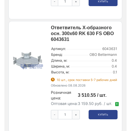
-
+
КУПИТЬ
Ответвитель Х-образного
осн. 300х60 RK 630 FS OBO
6043631
Артикул:
6043631
Бренд:
OBO Bettermann
Длина, м:
0.4
Ширина, м:
0.4
Высота, м:
0.1
10 шт., срок поставки 5-7 рабочих дней
Обновлено 08.08.2026
Розничная
3 510.55 / шт.
цена:
Оптовая цена:
3 159.50 руб. / шт.
!
-
+
КУПИТЬ