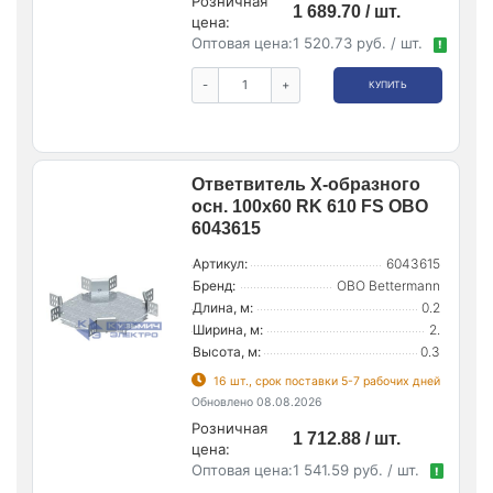
Розничная
1 689.70 / шт.
цена:
Оптовая цена:
1 520.73 руб. / шт.
!
-
+
КУПИТЬ
Ответвитель Х-образного
осн. 100х60 RK 610 FS OBO
6043615
Артикул:
6043615
Бренд:
OBO Bettermann
Длина, м:
0.2
Ширина, м:
2.
Высота, м:
0.3
16 шт., срок поставки 5-7 рабочих дней
Обновлено 08.08.2026
Розничная
1 712.88 / шт.
цена:
Оптовая цена:
1 541.59 руб. / шт.
!