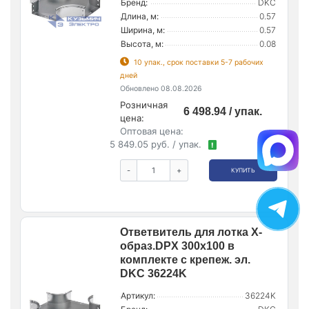
Бренд:
DKC
Длина, м:
0.57
Ширина, м:
0.57
Высота, м:
0.08
10 упак., срок поставки 5-7 рабочих
дней
Обновлено 08.08.2026
Розничная
6 498.94 / упак.
цена:
Оптовая цена:
5 849.05 руб. / упак.
!
-
+
КУПИТЬ
Ответвитель для лотка Х-
образ.DPX 300х100 в
комплекте с крепеж. эл.
DKC 36224K
Артикул:
36224K