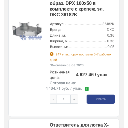
образ. DPX 100х50 в
комплекте с крепеж. эл.
DKC 36182K
Артикул:
36182K
Бренд:
DKC
Длина, м:
0.36
Ширина, м:
0.36
Высота, м:
0.05
347 упак., срок поставки 5-7 рабочих
дней
Обновлено 08.08.2026
Розничная
4 627.46 / упак.
цена:
Оптовая цена:
4 164.71 руб. / упак.
!
-
+
КУПИТЬ
Ответвитель для лотка Х-