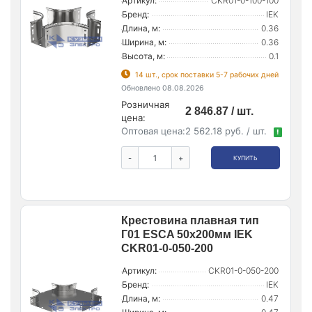
Артикул:
CKR01-0-100-100
Бренд:
IEK
Длина, м:
0.36
Ширина, м:
0.36
Высота, м:
0.1
14 шт., срок поставки 5-7 рабочих дней
Обновлено 08.08.2026
Розничная
2 846.87 / шт.
цена:
Оптовая цена:
2 562.18 руб. / шт.
!
-
+
КУПИТЬ
Крестовина плавная тип
Г01 ESCA 50х200мм IEK
CKR01-0-050-200
Артикул:
CKR01-0-050-200
Бренд:
IEK
Длина, м:
0.47