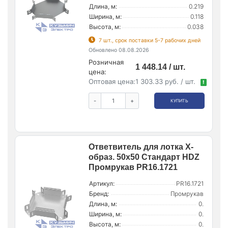
Длина, м:
0.219
Ширина, м:
0.118
Высота, м:
0.038
7 шт., срок поставки 5-7 рабочих дней
Обновлено 08.08.2026
Розничная
1 448.14 / шт.
цена:
Оптовая цена:
1 303.33 руб. / шт.
!
-
+
КУПИТЬ
Ответвитель для лотка Х-
образ. 50х50 Стандарт HDZ
Промрукав PR16.1721
Артикул:
PR16.1721
Бренд:
Промрукав
Длина, м:
0.
Ширина, м:
0.
Высота, м:
0.