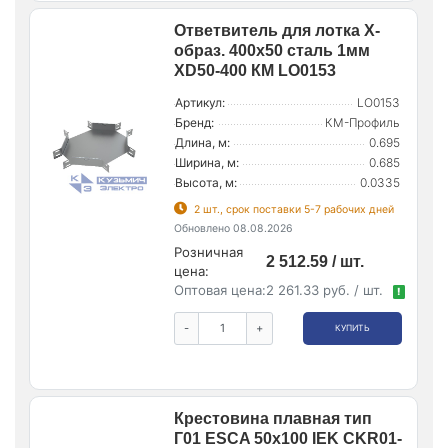
Ответвитель для лотка Х-
образ. 400х50 сталь 1мм
XD50-400 КМ LO0153
Артикул:
LO0153
Бренд:
КМ-Профиль
Длина, м:
0.695
Ширина, м:
0.685
Высота, м:
0.0335
2 шт., срок поставки 5-7 рабочих дней
Обновлено 08.08.2026
Розничная
2 512.59 / шт.
цена:
Оптовая цена:
2 261.33 руб. / шт.
!
-
+
КУПИТЬ
Крестовина плавная тип
Г01 ESCA 50х100 IEK CKR01-