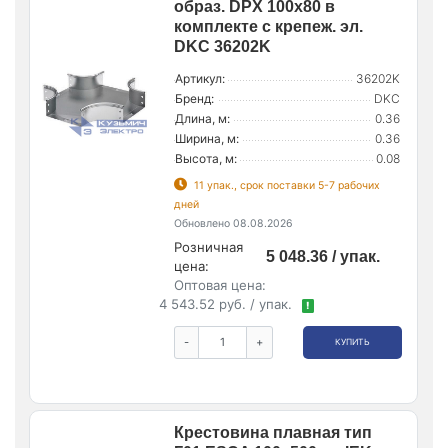
образ. DPX 100х80 в
комплекте с крепеж. эл.
DKC 36202K
Артикул:
36202K
Бренд:
DKC
Длина, м:
0.36
Ширина, м:
0.36
Высота, м:
0.08
11 упак., срок поставки 5-7 рабочих
дней
Обновлено 08.08.2026
Розничная
5 048.36 / упак.
цена:
Оптовая цена:
4 543.52 руб. / упак.
!
-
+
КУПИТЬ
Крестовина плавная тип