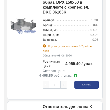
образ. DPX 150х50 в
комплекте с крепеж. эл.
DKC 36183K
Артикул:
36183K
Бренд:
DKC
Длина, м:
0.408
Ширина, м:
0.408
Высота, м:
0.05
19 упак., срок поставки 5-7 рабочих
дней
Обновлено 08.08.2026
Розничная
4 965.40 / упак.
цена:
Оптовая цена:
4 468.86 руб. / упак.
!
-
+
КУПИТЬ
Ответвитель для лотка Х-