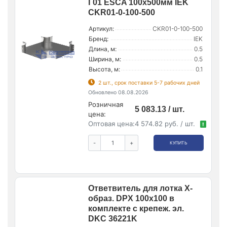
Г01 ESCA 100х500мм IEK
CKR01-0-100-500
Артикул:
CKR01-0-100-500
Бренд:
IEK
Длина, м:
0.5
Ширина, м:
0.5
Высота, м:
0.1
2 шт., срок поставки 5-7 рабочих дней
Обновлено 08.08.2026
Розничная
5 083.13 / шт.
цена:
Оптовая цена:
4 574.82 руб. / шт.
!
-
+
КУПИТЬ
Ответвитель для лотка Х-
образ. DPX 100х100 в
комплекте с крепеж. эл.
DKC 36221K