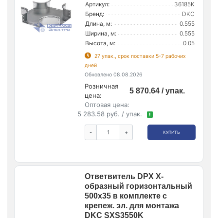
Артикул:
36185K
Бренд:
DKC
Длина, м:
0.555
Ширина, м:
0.555
Высота, м:
0.05
27 упак., срок поставки 5-7 рабочих
дней
Обновлено 08.08.2026
Розничная
5 870.64 / упак.
цена:
Оптовая цена:
5 283.58 руб. / упак.
!
-
+
КУПИТЬ
Ответвитель DPX Х-
образный горизонтальный
500х35 в комплекте с
крепеж. эл. для монтажа
DKC SXS3550K