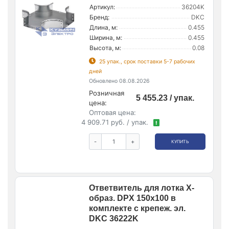
Артикул:
36204K
Бренд:
DKC
Длина, м:
0.455
Ширина, м:
0.455
Высота, м:
0.08
25 упак., срок поставки 5-7 рабочих
дней
Обновлено 08.08.2026
Розничная
5 455.23 / упак.
цена:
Оптовая цена:
4 909.71 руб. / упак.
!
-
+
КУПИТЬ
Ответвитель для лотка Х-
образ. DPX 150х100 в
комплекте с крепеж. эл.
DKC 36222K