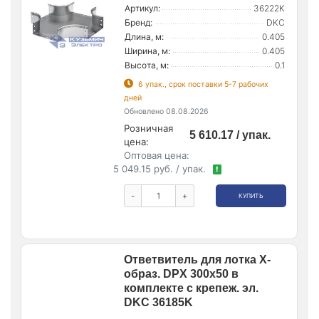
Артикул:
36222K
Бренд:
DKC
Длина, м:
0.405
Ширина, м:
0.405
Высота, м:
0.1
6 упак., срок поставки 5-7 рабочих
дней
Обновлено 08.08.2026
Розничная
5 610.17 / упак.
цена:
Оптовая цена:
5 049.15 руб. / упак.
!
-
+
КУПИТЬ
Ответвитель для лотка Х-
образ. DPX 300х50 в
комплекте с крепеж. эл.
DKC 36185K