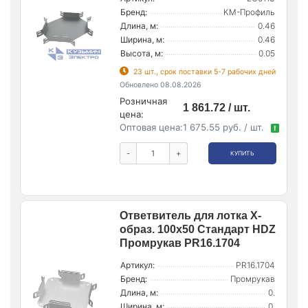
Бренд:
КМ-Профиль
Длина, м:
0.46
Ширина, м:
0.46
Высота, м:
0.05
23 шт., срок поставки 5-7 рабочих дней
Обновлено 08.08.2026
Розничная
1 861.72 / шт.
цена:
Оптовая цена:
1 675.55 руб. / шт.
!
-
+
КУПИТЬ
Ответвитель для лотка Х-
образ. 100х50 Стандарт HDZ
Промрукав PR16.1704
Артикул:
PR16.1704
Бренд:
Промрукав
Длина, м:
0.
Ширина, м:
0.