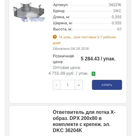
Артикул:
36221K
Бренд:
DKC
Длина, м:
0.355
Ширина, м:
0.355
Высота, м:
0.1
14 упак., срок поставки 5-7 рабочих
дней
Обновлено 08.08.2026
Розничная
5 284.43 / упак.
цена:
Оптовая цена:
4 755.99 руб. / упак.
!
-
+
КУПИТЬ
Ответвитель для лотка Х-
образ. DPX 200х80 в
комплекте с крепеж. эл.
DKC 36204K