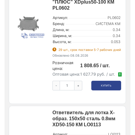
"ПЛЮС" XDplus50-100 КМ
PL0602
Артикул:
PL0602
Бренд:
СИСТЕМА КМ
Длина, м:
0.34
Ширина, м:
0.34
Высота, м:
0.053
29 шт., срок поставки 5-7 рабочих дней
Обновлено 08.08.2026
Розничная
1 808.65 / шт.
цена:
Оптовая цена:
1 627.79 руб. / шт.
!
-
+
КУПИТЬ
Ответвитель для лотка Х-
образ. 150х50 сталь 0.8мм
XD50-150 КМ LO0113
Артикул:
LO0113