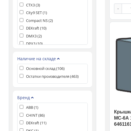
CTX3 (
3
)
-
City9 SET (
1
)
Compact NS (
2
)
DEKraft (
10
)
DMX3 (
2
)
DPX3 (
10
)
DRX (
3
)
Наличие на складе
DX3 (
1
)
EKF (
31
)
Основной склад (
106
)
KARAT (
6
)
Остатки производителя (
463
)
KPRO (
2
)
NA1 Аксессуары (
2
)
Бренд
NA8 Аксессуары (
4
)
NC1 (
1
)
ABB (
1
)
Крышка
NC8 Аксессуары (
2
)
CHINT (
86
)
MC-6А 1
NM8N Аксессуары (
1
)
DEKraft (
11
)
646116
NP Аксессуары (
1
)
DKC (
1
)