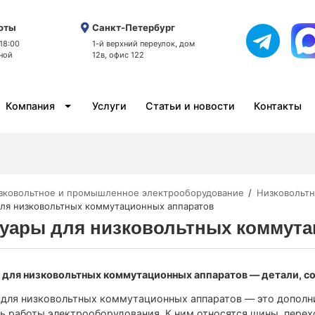
оты
Санкт-Петербург
 18:00
1-й верхний переулок, дом
ной
12в, офис 122
Компания
Услуги
Статьи и новости
Контакты
зковольтное и промышленное электрооборудование
Низковольтн
ля низковольтных коммутационных аппаратов
суары для низковольтных коммута
 для низковольтных коммутационных аппаратов — детали, 
для низковольтных коммутационных аппаратов — это дополн
ь работы электрооборудования. К ним относятся шины, перех