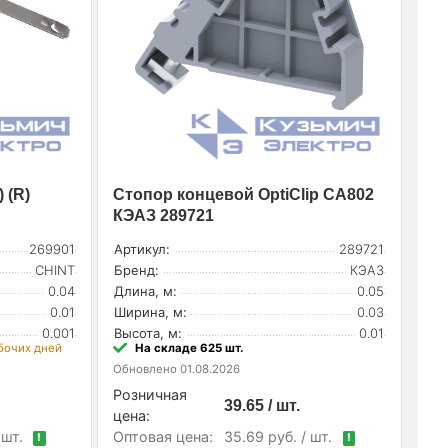
 (R)
Стопор концевой OptiClip CA802
КЭАЗ 289721
269901
Артикул:
289721
CHINT
Бренд:
КЭАЗ
0.04
Длина, м:
0.05
0.01
Ширина, м:
0.03
0.001
Высота, м:
0.01
абочих дней
На складе 625 шт.
Обновлено 01.08.2026
Розничная
39.65 / шт.
цена:
 шт.
Оптовая цена:
35.69 руб. / шт.
!
!