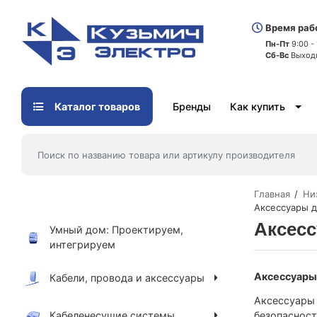
Время раб
Пн-Пт
9:00 -
Сб-Вс
Выход
Каталог товаров
Бренды
Как купить
Главная
Ни
Аксессуары д
Аксес
Умный дом: Проектируем,
интегрируем
Аксессуары
Кабели, провода и аксессуары
Аксессуары 
Кабеленесущие системы
безопасност