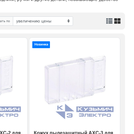
ать по
Новинка
XC-2 для
Кожух пылезащитный AXC-3 для