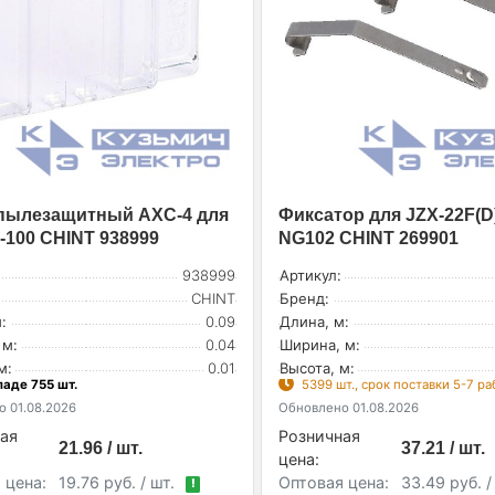
пылезащитный AXC-4 для
Фиксатор для JZX-22F(D)
-100 CHINT 938999
NG102 CHINT 269901
938999
Артикул:
CHINT
Бренд:
:
0.09
Длина, м:
 м:
0.04
Ширина, м:
м:
0.01
Высота, м:
ладе 755 шт.
5399 шт., срок поставки 5-7 р
 01.08.2026
Обновлено 01.08.2026
ая
Розничная
21.96 / шт.
37.21 / шт.
цена:
 цена:
19.76 руб. / шт.
Оптовая цена:
33.49 руб. /
!