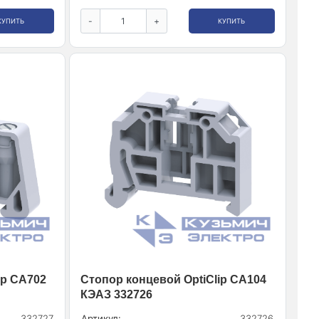
-
+
КУПИТЬ
КУПИТЬ
ip CA702
Стопор концевой OptiClip CA104
КЭАЗ 332726
332727
Артикул:
332726