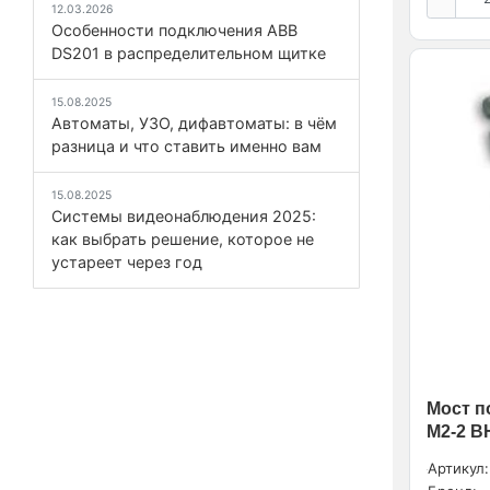
- 105А (
2
)
12.03.2026
Особенности подключения ABB
Аксессуары для мини-
DS201 в распределительном щитке
контакторов 7А - 16А (
1
)
Аппараты SystemePact ACB (
27
)
15.08.2025
Аппараты SystemePact CCB (
1
)
Автоматы, УЗО, дифавтоматы: в чём
ВА50 (
3
)
разница и что ставить именно вам
ВА57-39 (
1
)
15.08.2025
ВНА (
1
)
Системы видеонаблюдения 2025:
Воздушные выключатели
как выбрать решение, которое не
ACB (
1
)
устареет через год
Выключатели в литом корпусе
MCCB (
1
)
КТ, КТПВ (
1
)
Контакторы YON pro 115А -
800А (
3
)
ПКТ, ПТ (
1
)
Мост п
М2-2 В
ПМЛ, РТЛ (
3
)
Промышленная (
1
)
Артикул: