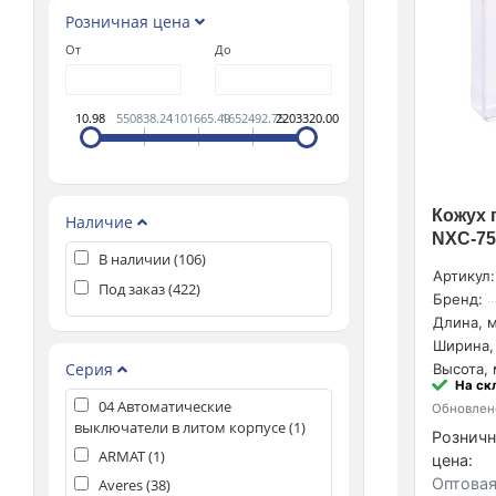
Розничная цена
От
До
10.98
550838.24
1101665.49
1652492.75
2203320.00
Кожух 
Наличие
NXC-75
В наличии (
106
)
Артикул:
Под заказ (
422
)
Бренд:
Длина, м
Ширина,
Серия
Высота, 
На ск
04 Автоматические
Обновлено
выключатели в литом корпусе (
1
)
Розничн
ARMAT (
1
)
цена:
Оптовая
Averes (
38
)