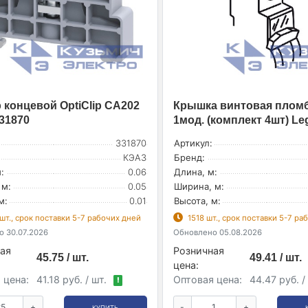
 концевой OptiClip CA202
Крышка винтовая пломб
31870
1мод. (комплект 4шт) Le
331870
Артикул:
КЭАЗ
Бренд:
:
0.06
Длина, м:
 м:
0.05
Ширина, м:
м:
0.01
Высота, м:
шт., срок поставки 5-7 рабочих дней
1518 шт., срок поставки 5-7 ра
 30.07.2026
Обновлено 05.08.2026
ая
Розничная
45.75 / шт.
49.41 / шт.
цена:
 цена:
41.18 руб. / шт.
Оптовая цена:
44.47 руб. /
!
+
-
+
КУПИТЬ