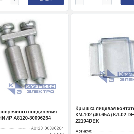
Крышка лицевая контат
оперечного соединения
КМ-102 (40-65А) КЛ-02 DE
НИИР A8120-80096264
22194DEK
A8120-80096264
Артикул: