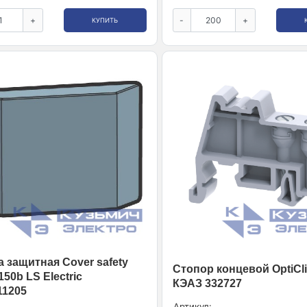
+
-
+
КУПИТЬ
 защитная Cover safety
Стопор концевой OptiCl
50b LS Electric
КЭАЗ 332727
11205
Артикул: