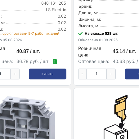
64611611205
Бренд:
LS Electric
Длина, м:
:
0.02
Ширина, м:
 м:
0.02
Высота, м:
м:
0.02
., срок поставки 5-7 рабочих дней
На складе 528 шт.
 05.08.2026
Обновлено 01.08.2026
ая
Розничная
40.87 / шт.
45.14 / шт.
цена:
 цена:
36.78 руб. / шт.
Оптовая цена:
40.63 руб. /
!
+
-
+
КУПИТЬ