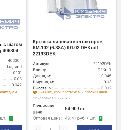
Крышка лицевая контакторов
. с шагом
КМ-102 (6-38А) КЛ-02 DEKraft
g 406304
22193DEK
406304
Артикул:
22193DEK
Legrand
Бренд:
DEKraft
0.101
Длина, м:
0.045
0.03
Ширина, м:
0.03
0.042
Высота, м:
0.002
бочих дней
1744 шт., срок поставки 5-7 рабочих дней
Обновлено 01.08.2026
Розничная
54.90 / шт.
цена:
 шт.
Оптовая цена:
49.41 руб. / шт.
!
!
-
+
КУПИТЬ
КУПИТЬ