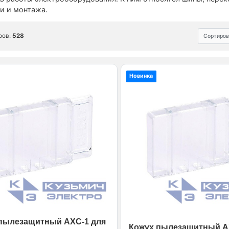
и и монтажа.
ров:
528
Сортиров
Новинка
пылезащитный AXC-1 для
Кожух пылезащитный A