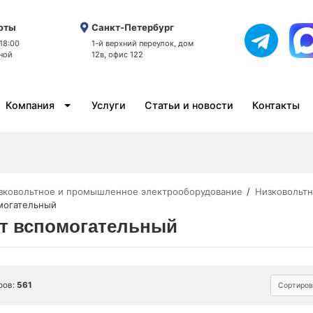
оты
Санкт-Петербург
 18:00
1-й верхний переулок, дом
ной
12в, офис 122
Компания
Услуги
Статьи и новости
Контакты
зковольтное и промышленное электрооборудование
Низковольтн
могательный
т вспомогательный
ров:
561
Сортиров