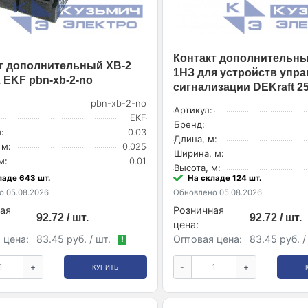
Контакт дополнительны
т дополнительный XB-2
1НЗ для устройств упра
. EKF pbn-xb-2-no
сигнализации DEKraft 
pbn-xb-2-no
Артикул:
EKF
Бренд:
:
0.03
Длина, м:
 м:
0.025
Ширина, м:
м:
0.01
Высота, м:
ладе 643 шт.
На складе 124 шт.
 05.08.2026
Обновлено 05.08.2026
ая
Розничная
92.72 / шт.
92.72 / шт.
цена:
 цена:
83.45 руб. / шт.
Оптовая цена:
83.45 руб. /
!
+
-
+
КУПИТЬ