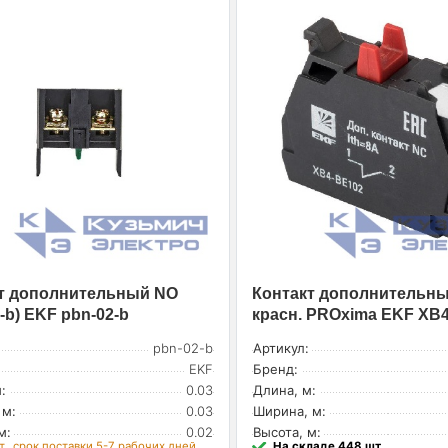
т дополнительный NO
Контакт дополнительн
-b) EKF pbn-02-b
красн. PROxima EKF XB
pbn-02-b
Артикул:
EKF
Бренд:
:
0.03
Длина, м:
 м:
0.03
Ширина, м:
м:
0.02
Высота, м:
т., срок поставки 5-7 рабочих дней
На складе 448 шт.