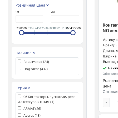
Розничная цена
От
До
Контак
73.8100
6316.2450
12558.6800
18801.1150
25043.5500
NO зел
Артикул:
Бренд:
Длина, м
Наличие
Ширина,
В наличии (
124
)
Высота, 
Под заказ (
437
)
На ск
Обновлено
Розничн
цена:
Серия
Оптовая
06 Контакторы, пускатели, реле
и аксессуары к ним (
1
)
-
ARMAT (
26
)
Averes (
18
)