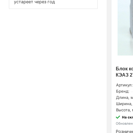
устареет через год
ABB (
2
)
Устройства подачи команд и
сигналов (
2
)
Блок к
КЭАЗ 2
Артикул:
Бренд:
Длина, м
Ширина,
Высота, 
На ск
Обновлено
Розничн