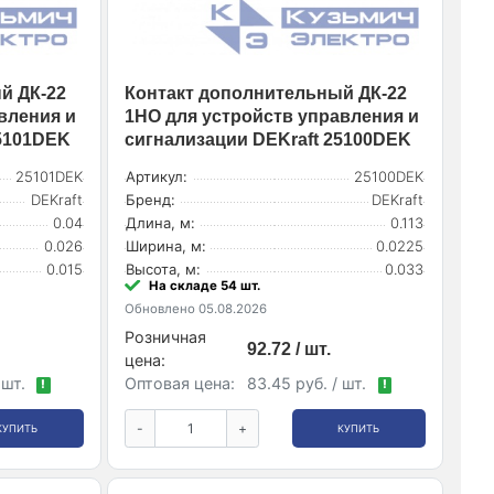
й ДК-22
Контакт дополнительный ДК-22
вления и
1НО для устройств управления и
25101DEK
сигнализации DEKraft 25100DEK
25101DEK
Артикул:
25100DEK
DEKraft
Бренд:
DEKraft
0.04
Длина, м:
0.113
0.026
Ширина, м:
0.0225
0.015
Высота, м:
0.033
На складе 54 шт.
Обновлено 05.08.2026
Розничная
92.72 / шт.
цена:
 шт.
Оптовая цена:
83.45 руб. / шт.
!
!
-
+
КУПИТЬ
КУПИТЬ