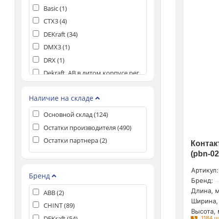
Basic (
1
)
CTX3 (
4
)
DEKraft (
34
)
DMX3 (
1
)
DRX (
1
)
Dekraft. АВ в литом корпусе рег.
ТМ расцепитель (
18
)
Dekraft. Контакторы (
1
)
Наличие на складе
EKF (
26
)
Основной склад (
124
)
KARAT (
18
)
Остатки производителя (
490
)
MPX3 (
1
)
Остатки партнера (
2
)
Контак
Mitra (
2
)
(pbn-02
NB8-125R Аксессуары (
1
)
Артикул:
OptiDin BM125 (
1
)
Бренд
Бренд:
OptiMat D (
1
)
Длина, м
ABB (
2
)
OptiMat E (
2
)
Ширина,
CHINT (
89
)
OptiMat E100, OptiMat E250 (
2
)
Высота, 
DEKraft (
54
)
1184 ш