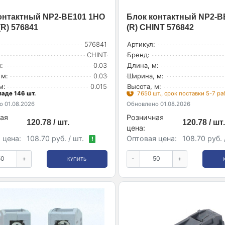
онтактный NP2-BE101 1НО
Блок контактный NP2-B
(R) 576841
(R) CHINT 576842
576841
Артикул:
CHINT
Бренд:
:
0.03
Длина, м:
 м:
0.03
Ширина, м:
м:
0.015
Высота, м:
ладе 146 шт.
7650 шт., срок поставки 5-7 р
 01.08.2026
Обновлено 01.08.2026
ая
Розничная
120.78 / шт.
120.78 / шт.
цена:
 цена:
108.70 руб. / шт.
Оптовая цена:
108.70 руб. 
!
+
-
+
КУПИТЬ