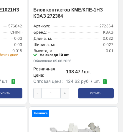
E1021НЗ
Блок контактов КМЕ/КПЕ-1НЗ
КЭАЗ 272364
576842
Артикул:
272364
CHINT
Бренд:
КЭАЗ
0.03
Длина, м:
0.032
0.03
Ширина, м:
0.027
0.015
Высота, м:
0.01
абочих дней
На складе 10 шт.
Обновлено 05.08.2026
Розничная
138.47 / шт.
цена:
/ шт.
Оптовая цена:
124.62 руб. / шт.
!
!
-
+
КУПИТЬ
КУПИТЬ
Новинка