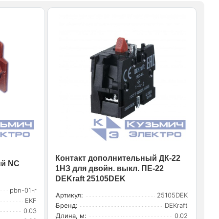
Контакт дополнительный ДК-22
ый NC
1НЗ для двойн. выкл. ПЕ-22
DEKraft 25105DEK
pbn-01-r
Артикул:
25105DEK
EKF
Бренд:
DEKraft
0.03
Длина, м:
0.02