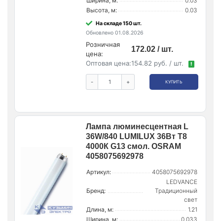
Ширина, м:
0.03
Высота, м:
0.03
На складе 150 шт.
Обновлено 01.08.2026
Розничная
172.02 / шт.
цена:
Оптовая цена:
154.82 руб. / шт.
!
-
+
КУПИТЬ
Лампа люминесцентная L
36W/840 LUMILUX 36Вт T8
4000К G13 смол. OSRAM
4058075692978
Артикул:
4058075692978
LEDVANCE
Бренд:
Традиционный
свет
Длина, м:
1.21
Ширина, м:
0.033