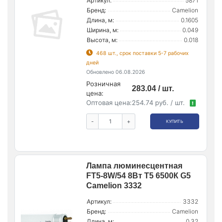
Артикул:
5871
Бренд:
Camelion
Длина, м:
0.1605
Ширина, м:
0.049
Высота, м:
0.018
468 шт., срок поставки 5-7 рабочих
дней
Обновлено 06.08.2026
Розничная
283.04 / шт.
цена:
Оптовая цена:
254.74 руб. / шт.
!
-
+
КУПИТЬ
Лампа люминесцентная
FT5-8W/54 8Вт T5 6500К G5
Camelion 3332
Артикул:
3332
Бренд:
Camelion
Длина, м:
0.32