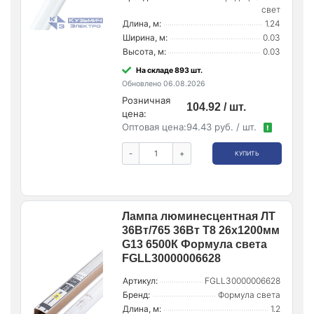
свет
Длина, м:
1.24
Ширина, м:
0.03
Высота, м:
0.03
На складе 893 шт.
Обновлено 06.08.2026
Розничная
104.92 / шт.
цена:
Оптовая цена:
94.43 руб. / шт.
!
-
+
КУПИТЬ
Лампа люминесцентная ЛТ
36Вт/765 36Вт T8 26х1200мм
G13 6500К Формула света
FGLL30000006628
Артикул:
FGLL30000006628
Бренд:
Формула света
Длина, м:
1.2