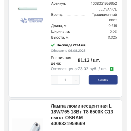
Артикул:
4008321959652
LEDVANCE
Бренд:
Традиционный
свет
Длина, м:
0.616
Ширина, м:
0.03
Высота, м:
0.025
На складе 2124 шт.
Обновлено 06.08.2026
Розничная
81.13 / шт.
цена:
Оптовая цена:
73.02 руб. / шт.
!
-
+
КУПИТЬ
Лампа люминесцентная L
18W/765 18Вт T8 6500К G13
смол. OSRAM
4008321959669