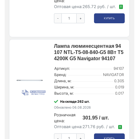
цена:
Оптовая цена:
265.72 руб. / шт.
!
-
+
КУПИТЬ
Лампа люминесцентная 94
107 NTL-T5-08-840-G5 8Вт T5
4200К G5 Navigator 94107
Артикул:
94107
Бренд:
NAVIGATOR
Длина, м:
0.305
Ширина, м:
0.019
Высота, м:
0.017
На складе 262 шт.
Обновлено 06.08.2026
Розничная
301.95 / шт.
цена:
Оптовая цена:
271.76 руб. / шт.
!
-
+
КУПИТЬ