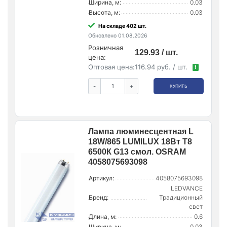
Ширина, м:
0.03
Высота, м:
0.03
На складе 402 шт.
Обновлено 01.08.2026
Розничная
129.93 / шт.
цена:
Оптовая цена:
116.94 руб. / шт.
!
-
+
КУПИТЬ
Лампа люминесцентная L
18W/865 LUMILUX 18Вт T8
6500К G13 смол. OSRAM
4058075693098
Артикул:
4058075693098
LEDVANCE
Бренд:
Традиционный
свет
Длина, м:
0.6
Ширина, м:
0.03