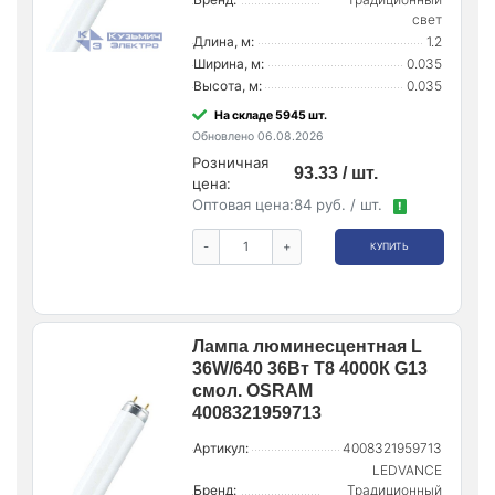
свет
Длина, м:
1.2
Ширина, м:
0.035
Высота, м:
0.035
На складе 5945 шт.
Обновлено 06.08.2026
Розничная
93.33 / шт.
цена:
Оптовая цена:
84 руб. / шт.
!
-
+
КУПИТЬ
Лампа люминесцентная L
36W/640 36Вт T8 4000К G13
смол. OSRAM
4008321959713
Артикул:
4008321959713
LEDVANCE
Бренд:
Традиционный