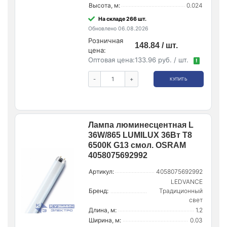
Высота, м:
0.024
На складе 266 шт.
Обновлено 06.08.2026
Розничная
148.84 / шт.
цена:
Оптовая цена:
133.96 руб. / шт.
!
-
+
КУПИТЬ
Лампа люминесцентная L
36W/865 LUMILUX 36Вт T8
6500К G13 смол. OSRAM
4058075692992
Артикул:
4058075692992
LEDVANCE
Бренд:
Традиционный
свет
Длина, м:
1.2
Ширина, м:
0.03