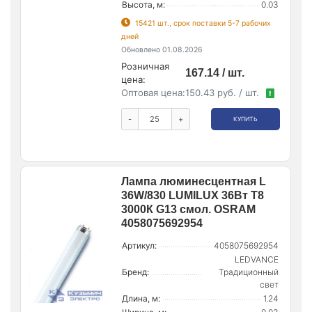
Высота, м:
0.03
15421 шт., срок поставки 5-7 рабочих
дней
Обновлено 01.08.2026
Розничная
167.14 / шт.
цена:
Оптовая цена:
150.43 руб. / шт.
!
-
+
КУПИТЬ
Лампа люминесцентная L
36W/830 LUMILUX 36Вт T8
3000К G13 смол. OSRAM
4058075692954
Артикул:
4058075692954
LEDVANCE
Бренд:
Традиционный
свет
Длина, м:
1.24