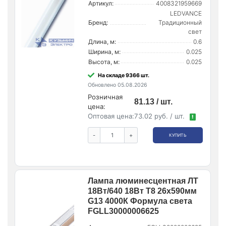
Артикул:
4008321959669
LEDVANCE
Бренд:
Традиционный
свет
Длина, м:
0.6
Ширина, м:
0.025
Высота, м:
0.025
На складе 9366 шт.
Обновлено 05.08.2026
Розничная
81.13 / шт.
цена:
Оптовая цена:
73.02 руб. / шт.
!
-
+
КУПИТЬ
Лампа люминесцентная ЛТ
18Вт/640 18Вт T8 26х590мм
G13 4000К Формула света
FGLL30000006625