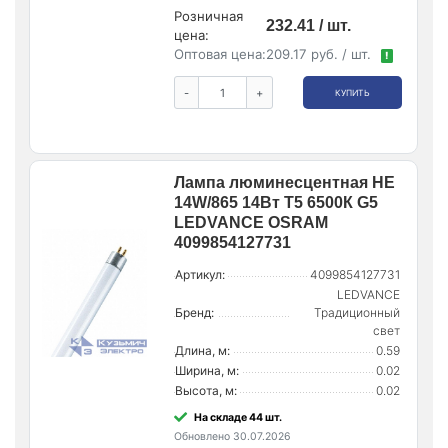
Розничная
232.41 / шт.
цена:
Оптовая цена:
209.17 руб. / шт.
!
-
+
КУПИТЬ
Лампа люминесцентная HE
14W/865 14Вт T5 6500К G5
LEDVANCE OSRAM
4099854127731
Артикул:
4099854127731
LEDVANCE
Бренд:
Традиционный
свет
Длина, м:
0.59
Ширина, м:
0.02
Высота, м:
0.02
На складе 44 шт.
Обновлено 30.07.2026