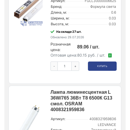
Артикул:
FGLL30000006625
Бренд:
Формула света
Длина, м:
0.6
Ширина, м:
0.03
Высота, м:
0.03
На складе 27 шт.
Обновлено 29.07.2026
Розничная
89.06 / шт.
цена:
Оптовая цена:
80.15 руб. / шт.
!
-
+
КУПИТЬ
Лампа люминесцентная L
36W/765 36Вт T8 6500К G13
смол. OSRAM
4008321959836
Артикул:
4008321959836
LEDVANCE
Бренд:
Традиционный