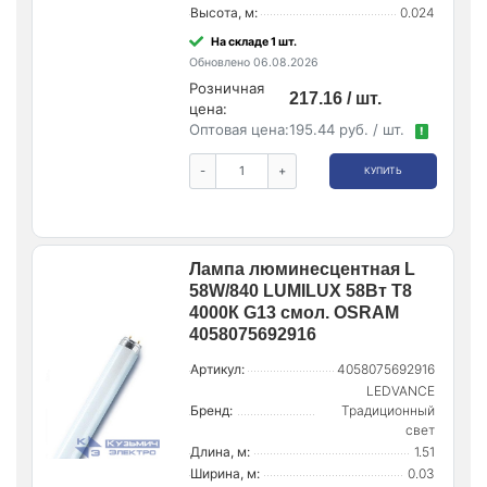
Высота, м:
0.024
На складе 1 шт.
Обновлено 06.08.2026
Розничная
217.16 / шт.
цена:
Оптовая цена:
195.44 руб. / шт.
!
-
+
КУПИТЬ
Лампа люминесцентная L
58W/840 LUMILUX 58Вт T8
4000К G13 смол. OSRAM
4058075692916
Артикул:
4058075692916
LEDVANCE
Бренд:
Традиционный
свет
Длина, м:
1.51
Ширина, м:
0.03