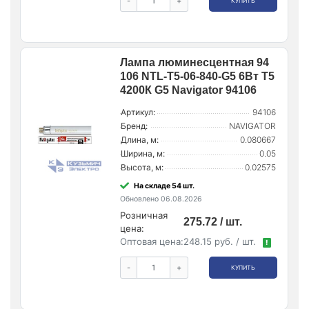
-
+
КУПИТЬ
Лампа люминесцентная 94
106 NTL-T5-06-840-G5 6Вт T5
4200К G5 Navigator 94106
Артикул:
94106
Бренд:
NAVIGATOR
Длина, м:
0.080667
Ширина, м:
0.05
Высота, м:
0.02575
На складе 54 шт.
Обновлено 06.08.2026
Розничная
275.72 / шт.
цена:
Оптовая цена:
248.15 руб. / шт.
!
-
+
КУПИТЬ