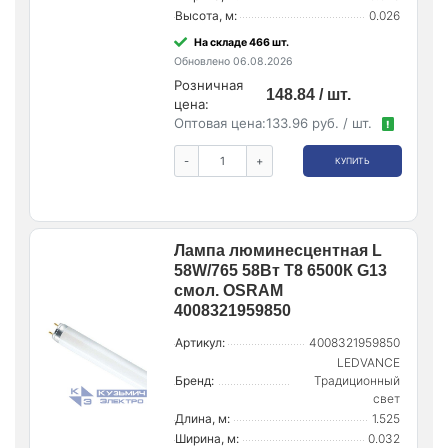
Высота, м:
0.026
На складе 466 шт.
Обновлено 06.08.2026
Розничная
148.84 / шт.
цена:
Оптовая цена:
133.96 руб. / шт.
!
-
+
КУПИТЬ
Лампа люминесцентная L
58W/765 58Вт T8 6500К G13
смол. OSRAM
4008321959850
Артикул:
4008321959850
LEDVANCE
Бренд:
Традиционный
свет
Длина, м:
1.525
Ширина, м:
0.032