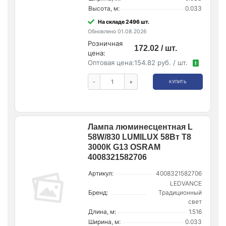
Высота, м:
0.033
На складе 2496 шт.
Обновлено 01.08.2026
Розничная
172.02 / шт.
цена:
Оптовая цена:
154.82 руб. / шт.
!
-
+
КУПИТЬ
Лампа люминесцентная L
58W/830 LUMILUX 58Вт T8
3000К G13 OSRAM
4008321582706
Артикул:
4008321582706
LEDVANCE
Бренд:
Традиционный
свет
Длина, м:
1.516
Ширина, м:
0.033