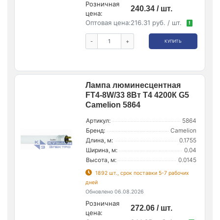
Розничная
240.34 / шт.
цена:
Оптовая цена:
216.31 руб. / шт.
!
-
+
КУПИТЬ
Лампа люминесцентная
FT4-8W/33 8Вт T4 4200К G5
Camelion 5864
Артикул:
5864
Бренд:
Camelion
Длина, м:
0.1755
Ширина, м:
0.04
Высота, м:
0.0145
1892 шт., срок поставки 5-7 рабочих
дней
Обновлено 06.08.2026
Розничная
272.06 / шт.
цена: