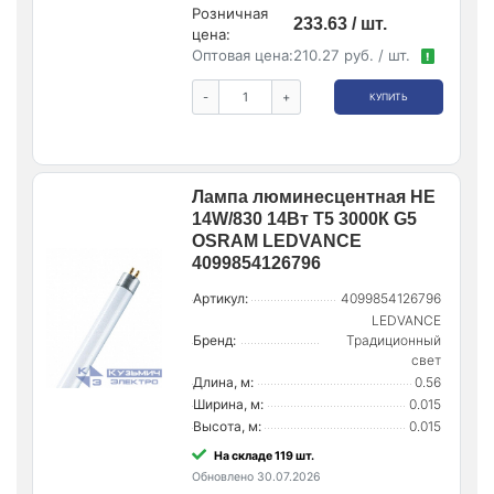
Розничная
233.63 / шт.
цена:
Оптовая цена:
210.27 руб. / шт.
!
-
+
КУПИТЬ
Лампа люминесцентная HE
14W/830 14Вт T5 3000К G5
OSRAM LEDVANCE
4099854126796
Артикул:
4099854126796
LEDVANCE
Бренд:
Традиционный
свет
Длина, м:
0.56
Ширина, м:
0.015
Высота, м:
0.015
На складе 119 шт.
Обновлено 30.07.2026