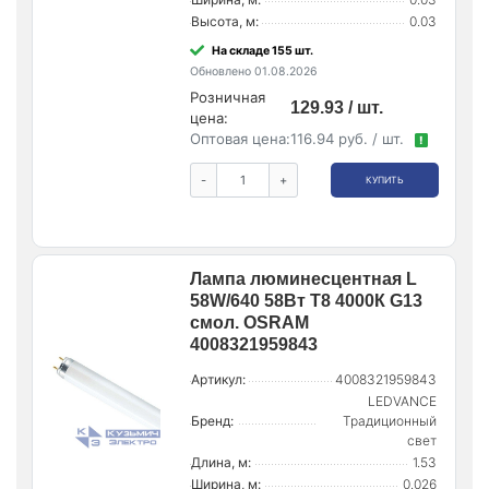
Высота, м:
0.03
На складе 155 шт.
Обновлено 01.08.2026
Розничная
129.93 / шт.
цена:
Оптовая цена:
116.94 руб. / шт.
!
-
+
КУПИТЬ
Лампа люминесцентная L
58W/640 58Вт T8 4000К G13
смол. OSRAM
4008321959843
Артикул:
4008321959843
LEDVANCE
Бренд:
Традиционный
свет
Длина, м:
1.53
Ширина, м:
0.026