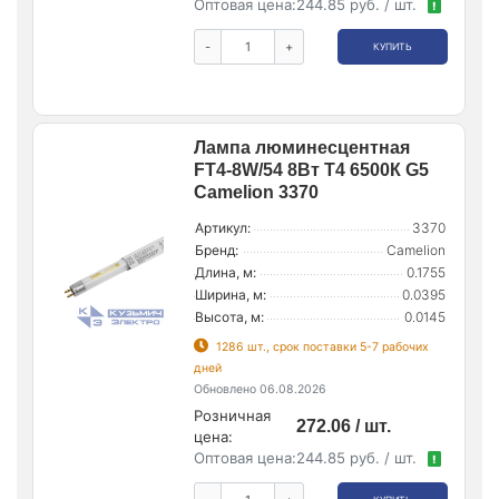
Оптовая цена:
244.85 руб. / шт.
!
-
+
КУПИТЬ
Лампа люминесцентная
FT4-8W/54 8Вт T4 6500К G5
Camelion 3370
Артикул:
3370
Бренд:
Camelion
Длина, м:
0.1755
Ширина, м:
0.0395
Высота, м:
0.0145
1286 шт., срок поставки 5-7 рабочих
дней
Обновлено 06.08.2026
Розничная
272.06 / шт.
цена:
Оптовая цена:
244.85 руб. / шт.
!