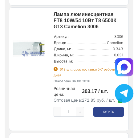
Лампа люминесцентная
FT8-10W/54 10Вт T8 6500К
G13 Camelion 3006
Артикул:
3006
Бренд:
Camelion
Длина, м:
0.343
Ширина, м:
0.031
Высота, м:
0.026
618 шт., срок поставки 5-7 рабочих
дней
Обновлено 06.08.2026
Розничная
303.17 / шт.
цена:
Оптовая цена:
272.85 руб. / шт.
!
-
+
КУПИТЬ