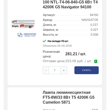
100 NTL-T4-06-840-G5 6Вт T4
4200К G5 Navigator 94100
Артикул:
94100
Бренд:
NAVIGATOR
Длина, м:
0.237
Ширина, м:
0.027
Высота, м:
0.006
На складе 10 шт.
Обновлено 06.08.2026
Розничная
281.21 / шт.
цена:
Оптовая цена:
253.09 руб. / шт.
!
-
+
КУПИТЬ
Лампа люминесцентная
FT5-8W/33 8Вт T5 4200К G5
Camelion 5871