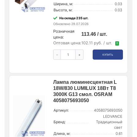
Ширина, м:
0.03
Высота, м:
0.03
На складе 235 шт.
Обновлено 29.07.2026
Розничная
113.46 / шт.
цена:
Оптовая цена:
102.11 руб. / шт.
!
-
+
КУПИТЬ
Лампа люминесцентная L
18W/830 LUMILUX 18Вт T8
3000К G13 смол. OSRAM
4058075693050
Артикул:
4058075693050
LEDVANCE
Бренд:
Традиционный
свет
Длина, м:
0.61