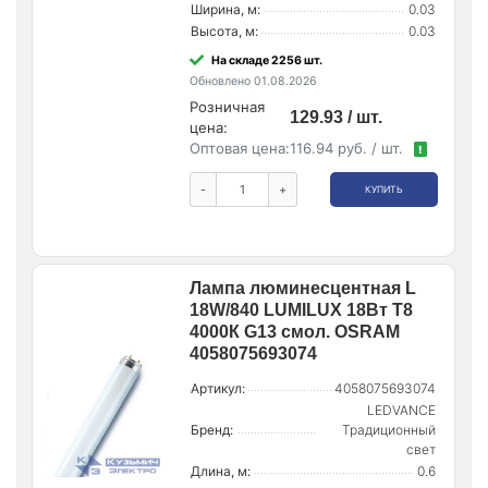
Ширина, м:
0.03
Высота, м:
0.03
На складе 2256 шт.
Обновлено 01.08.2026
Розничная
129.93 / шт.
цена:
Оптовая цена:
116.94 руб. / шт.
!
-
+
КУПИТЬ
Лампа люминесцентная L
18W/840 LUMILUX 18Вт T8
4000К G13 смол. OSRAM
4058075693074
Артикул:
4058075693074
LEDVANCE
Бренд:
Традиционный
свет
Длина, м:
0.6