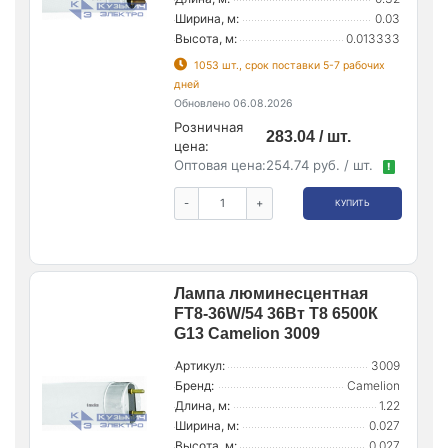
Ширина, м:
0.03
Высота, м:
0.013333
1053 шт., срок поставки 5-7 рабочих
дней
Обновлено 06.08.2026
Розничная
283.04 / шт.
цена:
Оптовая цена:
254.74 руб. / шт.
!
-
+
КУПИТЬ
Лампа люминесцентная
FT8-36W/54 36Вт T8 6500К
G13 Camelion 3009
Артикул:
3009
Бренд:
Camelion
Длина, м:
1.22
Ширина, м:
0.027
Высота, м:
0.027