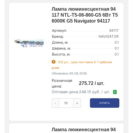
Лампа люминесцентная 94
117 NTL-T5-06-860-G5 6Вт T5
6000К G5 Navigator 94117
Артикул:
94117
Бренд:
NAVIGATOR
Длина, м:
0.1
Ширина, м:
0.1
Высота, м:
0.1
105 шт., срок поставки 5-7 рабочих
дней
Обновлено 06.08.2026
Розничная
275.72 / шт.
цена:
Оптовая цена:
248.15 руб. / шт.
!
-
+
КУПИТЬ
Лампа люминесцентная 94