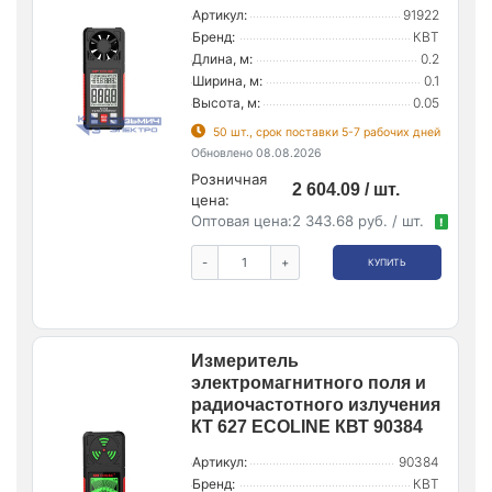
Артикул:
91922
Бренд:
КВТ
Длина, м:
0.2
Ширина, м:
0.1
Высота, м:
0.05
50 шт., срок поставки 5-7 рабочих дней
Обновлено 08.08.2026
Розничная
2 604.09 / шт.
цена:
Оптовая цена:
2 343.68 руб. / шт.
!
-
+
КУПИТЬ
Измеритель
электромагнитного поля и
радиочастотного излучения
КТ 627 ECOLINE КВТ 90384
Артикул:
90384
Бренд:
КВТ