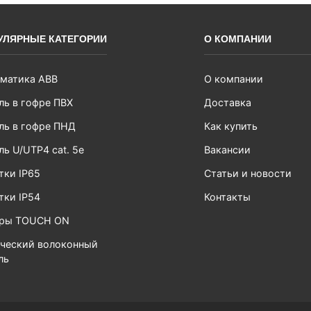
УЛЯРНЫЕ КАТЕГОРИИ
О КОМПАНИИ
матика ABB
О компании
ль в гофре ПВХ
Доставка
ль в гофре ПНД
Как купить
ль U/UTP4 cat. 5e
Вакансии
тки IP65
Статьи и новости
тки IP54
Контакты
ары TOUCH ON
ческий волоконный
ль