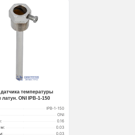
 датчика температуры
латун. ONI IPB-1-150
IPB-1-150
ONI
:
0.16
 м:
0.03
м:
0.03