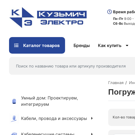
Время раб
Пн-Пт
9:00 -
Сб-Вс
Выход
Каталог товаров
Бренды
Как купить
Главная
Ин
Погруж
Умный дом: Проектируем,
интегрируем
Кол-во това
Кабели, провода и аксессуары
Кабеленесущие системы