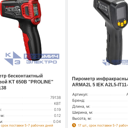
тр бесконтактный
Пирометр инфракрасны
ой KT 650B "PROLINE"
ARMA2L 5 IEK A2L5-IT11
138
Артикул:
79138
Бренд:
КВТ
Длина, м:
:
0.19
Ширина, м:
 м:
0.12
Высота, м:
м:
0.04
, срок поставки 5-7 рабочих дней
17 шт., срок поставки 5-7 рабо