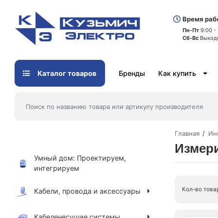
Время раб
Пн-Пт
9:00 -
Сб-Вс
Выход
Каталог товаров
Бренды
Как купить
Главная
Ин
Измери
Умный дом: Проектируем,
интегрируем
Кол-во това
Кабели, провода и аксессуары
Кабеленесущие системы