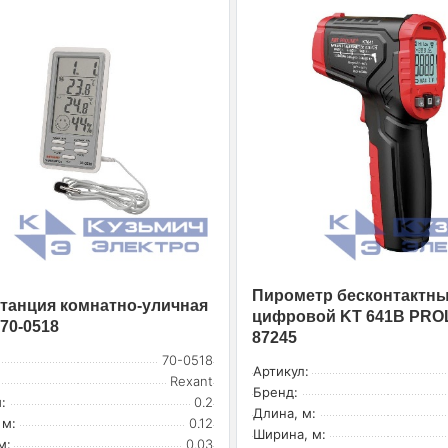
Пирометр бесконтактн
танция комнатно-уличная
цифровой KT 641B PRO
 70-0518
87245
70-0518
Артикул:
Rexant
Бренд:
:
0.2
Длина, м:
 м:
0.12
Ширина, м:
м:
0.03