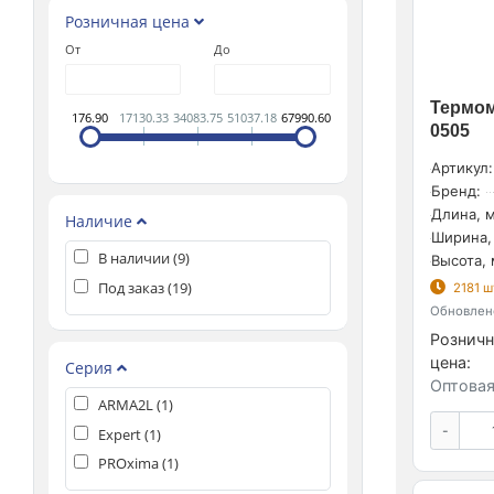
Розничная цена
От
До
Термом
176.90
17130.33
34083.75
51037.18
67990.60
0505
Артикул:
Бренд:
Длина, м
Наличие
Ширина,
В наличии (
9
)
Высота, 
Под заказ (
19
)
2181 ш
Обновлено
Розничн
цена:
Серия
Оптовая
ARMA2L (
1
)
-
Expert (
1
)
PROxima (
1
)