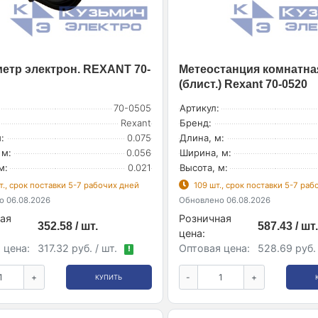
етр электрон. REXANT 70-
Метеостанция комнатна
(блист.) Rexant 70-0520
70-0505
Артикул:
Rexant
Бренд:
:
0.075
Длина, м:
 м:
0.056
Ширина, м:
м:
0.021
Высота, м:
т., срок поставки 5-7 рабочих дней
109 шт., срок поставки 5-7 ра
 06.08.2026
Обновлено 06.08.2026
ая
Розничная
352.58 / шт.
587.43 / шт.
цена:
 цена:
317.32 руб. / шт.
Оптовая цена:
528.69 руб. 
!
+
-
+
КУПИТЬ