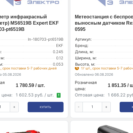
метр инфракрасный
Метеостанция с беспр
етр) MS6519B Expert EKF
выносным датчиком Rex
03-pt6519B
0595
In-180703-pt6519B
Артикул:
EKF
Бренд:
:
0.245
Длина, м:
 м:
0.12
Ширина, м:
м:
0.053
Высота, м:
., срок поставки 5-7 рабочих дней
17 шт., срок поставки 5-7 рабо
 05.08.2026
Обновлено 06.08.2026
ая
Розничная
1 780.59 / шт.
1 851.35 / ш
цена:
 цена:
1 602.53 руб. / шт.
Оптовая цена:
1 666.22 руб
!
+
-
+
КУПИТЬ