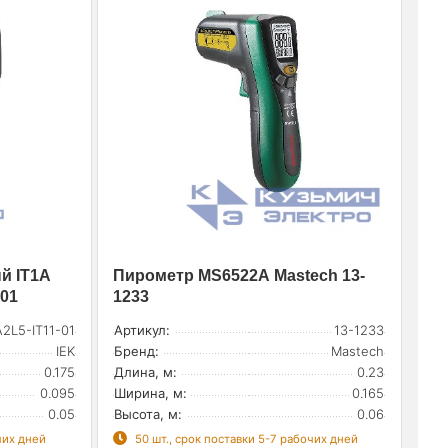
й IT1A
Пирометр MS6522А Mastech 13-
-01
1233
A2L5-IT11-01
Артикул:
13-1233
IEK
Бренд:
Mastech
0.175
Длина, м:
0.23
0.095
Ширина, м:
0.165
0.05
Высота, м:
0.06
чих дней
50 шт., срок поставки 5-7 рабочих дней