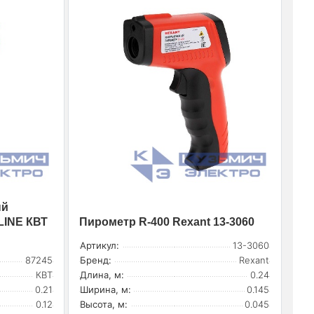
ый
LINE КВТ
Пирометр R-400 Rexant 13-3060
Артикул:
13-3060
87245
Бренд:
Rexant
КВТ
Длина, м:
0.24
0.21
Ширина, м:
0.145
0.12
Высота, м:
0.045