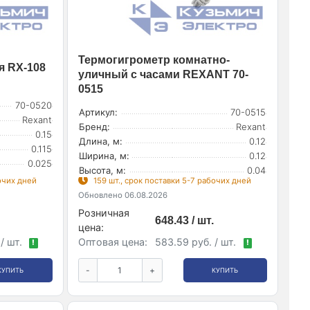
Термогигрометр комнатно-
я RX-108
уличный с часами REXANT 70-
0515
70-0520
Артикул:
70-0515
Rexant
Бренд:
Rexant
0.15
Длина, м:
0.12
0.115
Ширина, м:
0.12
0.025
Высота, м:
0.04
бочих дней
159 шт., срок поставки 5-7 рабочих дней
Обновлено 06.08.2026
Розничная
648.43 / шт.
цена:
/ шт.
Оптовая цена:
583.59 руб. / шт.
!
!
-
+
КУПИТЬ
КУПИТЬ