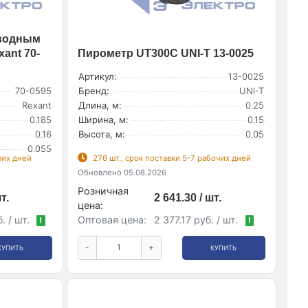
оводным
ant 70-
Пирометр UT300C UNI-T 13-0025
Артикул:
13-0025
70-0595
Бренд:
UNI-T
Rexant
Длина, м:
0.25
0.185
Ширина, м:
0.15
0.16
Высота, м:
0.05
0.055
чих дней
276 шт., срок поставки 5-7 рабочих дней
Обновлено 05.08.2026
Розничная
т.
2 641.30 / шт.
цена:
. / шт.
Оптовая цена:
2 377.17 руб. / шт.
!
!
-
+
КУПИТЬ
КУПИТЬ