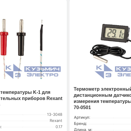
Термометр электронный
 температуры K-1 для
дистанционным датчик
тельных приборов Rexant
измерения температуры
8
70-0501
13-3048
Артикул:
Rexant
Бренд:
:
0.17
Длина, м: