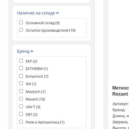
Наличие на складе
Основной склад (
9
)
Остатки производителя (
19
)
Бренд
EKF (
2
)
EXTHERM (
1
)
Ermenrich (
7
)
IEK (
1
)
Метеос
Mastech (
1
)
Rexant
Rexant (
10
)
Артикул:
UNI-T (
3
)
Бренд:
КВТ (
2
)
Длина, м
Реле и Автоматика (
1
)
Ширина,
Высота, 