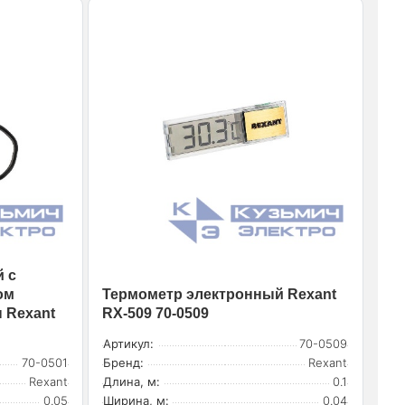
 с
ом
Термометр электронный Rexant
 Rexant
RX-509 70-0509
Артикул:
70-0509
70-0501
Бренд:
Rexant
Rexant
Длина, м:
0.1
0.05
Ширина, м:
0.04