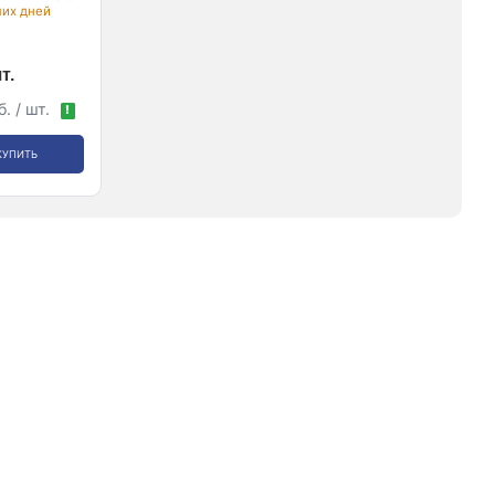
чих дней
т.
. / шт.
!
КУПИТЬ