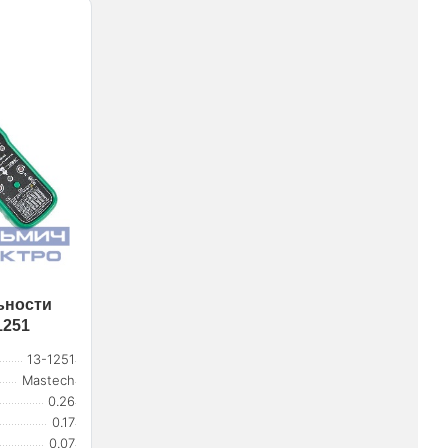
ьности
1251
13-1251
Mastech
0.26
0.17
0.07