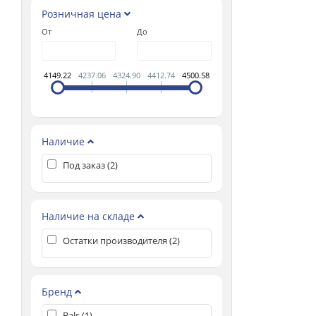
Розничная цена
От
До
4149.22
4237.06
4324.90
4412.74
4500.58
Наличие
Под заказ (
2
)
Наличие на складе
Остатки производителя (
2
)
Бренд
Bals (
1
)