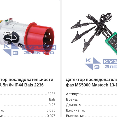
тор последовательности
Детектор последовател
 5п 6ч IP44 Bals 2236
фаз MS5900 Mastech 13-
2236
Артикул:
Bals
Бренд:
:
0.25
Длина, м:
 м:
0.085
Ширина, м:
м:
0.075
Высота, м: