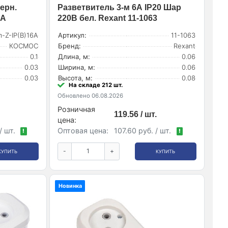
ерн.
Разветвитель 3-м 6А IP20 Шар
6A
220В бел. Rexant 11-1063
-Z-IP(B)16A
Артикул:
11-1063
КОСМОС
Бренд:
Rexant
0.1
Длина, м:
0.06
0.03
Ширина, м:
0.06
0.03
Высота, м:
0.08
На складе 212 шт.
Обновлено 06.08.2026
Розничная
119.56 / шт.
цена:
/ шт.
Оптовая цена:
107.60 руб. / шт.
!
!
-
+
КУПИТЬ
КУПИТЬ
Новинка