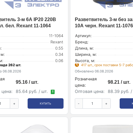
витель 3-м 6А IP20 220В
Разветвитель 3-м без за
. бел. Rexant 11-1064
10А черн. Rexant 11-1076
11-1064
Артикул:
Rexant
Бренд:
:
0.55
Длина, м:
 м:
0.34
Ширина, м:
м:
0.06
Высота, м:
ладе 262 шт.
417 шт., срок поставки 5-7 ра
 06.08.2026
Обновлено 06.08.2026
ая
Розничная
95.16 / шт.
98.21 / шт.
цена:
 цена:
85.64 руб. / шт.
Оптовая цена:
88.39 руб. /
!
+
-
+
КУПИТЬ