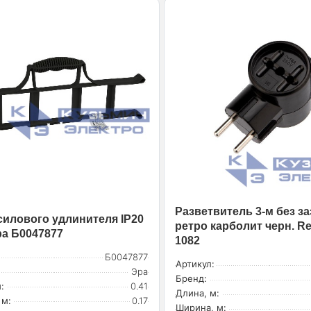
Разветвитель 3-м без за
силового удлинителя IP20
ретро карболит черн. Re
ра Б0047877
1082
Б0047877
Артикул:
Эра
Бренд:
:
0.41
Длина, м:
 м:
0.17
Ширина, м: