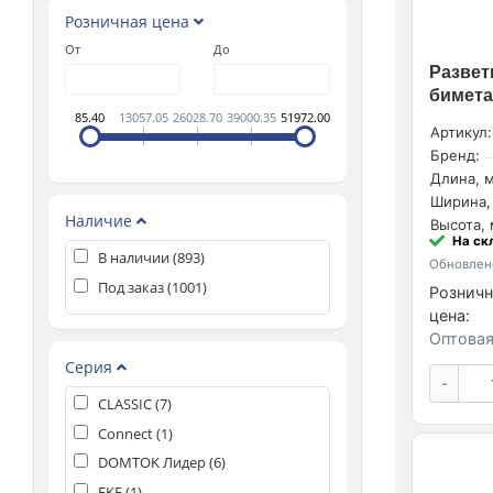
Розничная цена
От
До
Развет
биметал
85.40
13057.05
26028.70
39000.35
51972.00
Артикул:
Бренд:
Длина, м
Ширина,
Наличие
Высота, 
На ск
В наличии (
893
)
Обновлено
Под заказ (
1001
)
Розничн
цена:
Оптовая
Серия
-
CLASSIC (
7
)
Connect (
1
)
DOMTOK Лидер (
6
)
EKF (
1
)