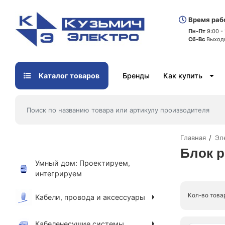
Время раб
Пн-Пт
9:00 -
Сб-Вс
Выход
Каталог товаров
Бренды
Как купить
Главная
Эл
Блок р
Умный дом: Проектируем,
интегрируем
Кол-во това
Кабели, провода и аксессуары
Кабеленесущие системы