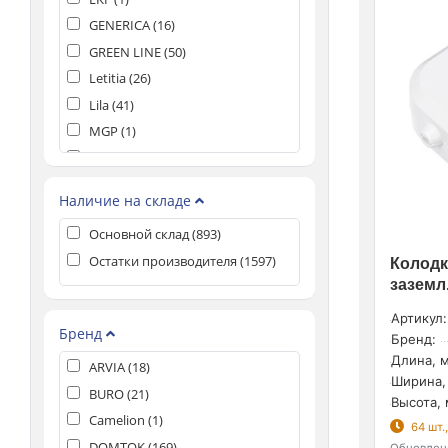
GENERICA (
16
)
GREEN LINE (
50
)
Letitia (
26
)
Lila (
41
)
MGP (
1
)
MODERN (
2
)
MultiSet (
5
)
Наличие на складе
NAD (
8
)
Основной склад (
893
)
NCA-BL (
6
)
Остатки производителя (
1597
)
NCA-BLR (
3
)
Колодк
заземл.
NPE-C (
3
)
NPE-F (
9
)
Артикул:
Бренд
Бренд:
NPE-S (
14
)
Длина, м
ARVIA (
18
)
NPE-S1 (
5
)
Ширина,
BURO (
21
)
NPE-USB (
4
)
Высота, 
Camelion (
1
)
NSP-05 (
3
)
64 шт.
DOMTOK (
169
)