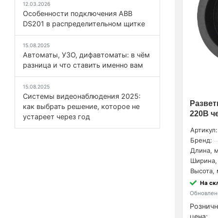
12.03.2026
Особенности подключения ABB
DS201 в распределительном щитке
15.08.2025
Автоматы, УЗО, дифавтоматы: в чём
разница и что ставить именно вам
15.08.2025
Системы видеонаблюдения 2025:
Развет
как выбрать решение, которое не
220В че
устареет через год
Артикул:
Бренд:
Длина, м
Ширина,
Высота, 
На ск
Обновлено
Розничн
цена: