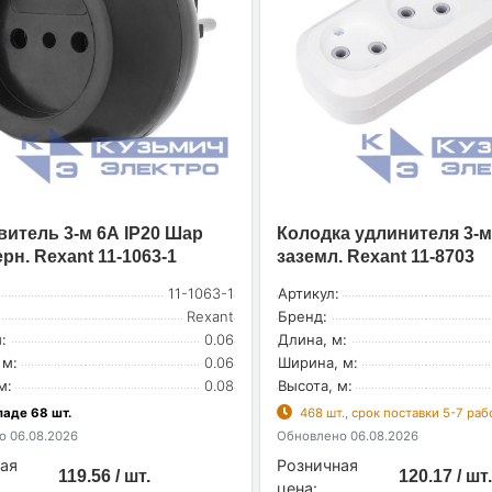
витель 3-м 6А IP20 Шар
Колодка удлинителя 3-м
рн. Rexant 11-1063-1
заземл. Rexant 11-8703
11-1063-1
Артикул:
Rexant
Бренд:
:
0.06
Длина, м:
 м:
0.06
Ширина, м:
м:
0.08
Высота, м:
ладе 68 шт.
468 шт., срок поставки 5-7 ра
 06.08.2026
Обновлено 06.08.2026
ая
Розничная
119.56 / шт.
120.17 / шт.
цена: