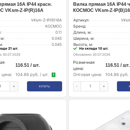
прямая 16А IP44 красн.
Вилка прямая 16А IP44 ч
 VKsm-Z-IP(R)16A
КОСМОС VKsm-Z-IP(B)1
VKsm-Z-IP(R)16A
Артикул:
VKsm
КОСМОС
Бренд:
:
0.11
Длина, м:
 м:
0.045
Ширина, м:
м:
0.045
Высота, м:
ладе 21 шт.
На складе 10 шт.
 30.07.2026
Обновлено 30.07.2026
ая
Розничная
116.51 / шт.
116.51 / шт.
цена:
 цена:
104.86 руб. / шт.
Оптовая цена:
104.86 руб. 
!
+
-
+
КУПИТЬ