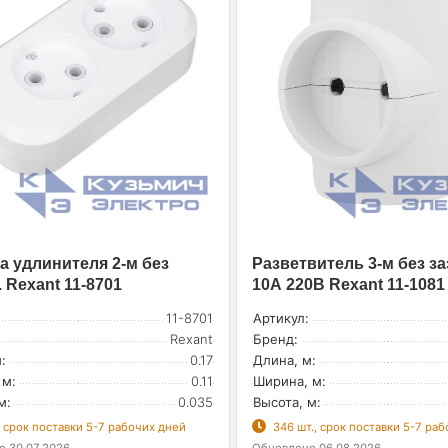
а удлинителя 2-м без
Разветвитель 3-м без за
 Rexant 11-8701
10А 220В Rexant 11-1081
11-8701
Артикул:
Rexant
Бренд:
:
0.17
Длина, м:
 м:
0.11
Ширина, м:
м:
0.035
Высота, м:
, срок поставки 5-7 рабочих дней
346 шт., срок поставки 5-7 ра