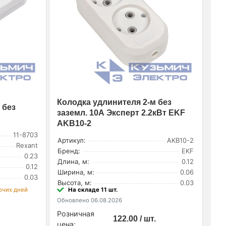
Колодка удлинителя 2-м без
 без
заземл. 10А Эксперт 2.2кВт EKF
AKB10-2
11-8703
Артикул:
AKB10-2
Rexant
Бренд:
EKF
0.23
Длина, м:
0.12
0.12
Ширина, м:
0.06
0.03
Высота, м:
0.03
бочих дней
На складе 11 шт.
Обновлено 06.08.2026
Розничная
122.00 / шт.
цена: