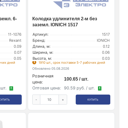
земл. 6-
Колодка удлинителя 2-м без
заземл. IONICH 1517
11-1076
Артикул:
1517
Rexant
Бренд:
IONICH
0.09
Длина, м:
0.12
0.07
Ширина, м:
0.06
0.05
Высота, м:
0.03
бочих дней
1910 шт., срок поставки 5-7 рабочих дней
Обновлено 05.08.2026
Розничная
100.65 / шт.
цена:
 шт.
Оптовая цена:
90.59 руб. / шт.
!
!
-
+
КУПИТЬ
КУПИТЬ