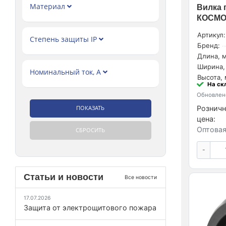
Universal (
271
)
Удлинитель (
11
)
Материал
Вилка 
Volsten (
35
)
Эксперт (
1
)
КОСМОС
КОСМОС (
124
)
Артикул:
Степень защиты IP
ОНЛАЙТ (
32
)
Бренд:
Союз (
175
)
Длина, м
Ширина,
ФАZА (
27
)
Номинальный ток, А
Высота, 
Эра (
288
)
На ск
Обновлено
Розничн
цена:
Оптовая
-
Статьи и новости
Все новости
17.07.2026
Защита от электрощитового пожара