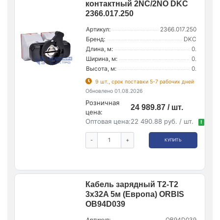
контактный 2NC/2NO DKC
2366.017.250
Артикул:
2366.017.250
Бренд:
DKC
Длина, м:
0.
Ширина, м:
0.
Высота, м:
0.
9 шт., срок поставки 5-7 рабочих дней
Обновлено 01.08.2026
Розничная
24 989.87 / шт.
цена:
Оптовая цена:
22 490.88 руб. / шт.
!
-
+
КУПИТЬ
Кабель зарядный T2-T2
3х32A 5м (Европа) ORBIS
OB94D039
Артикул:
OB94D039