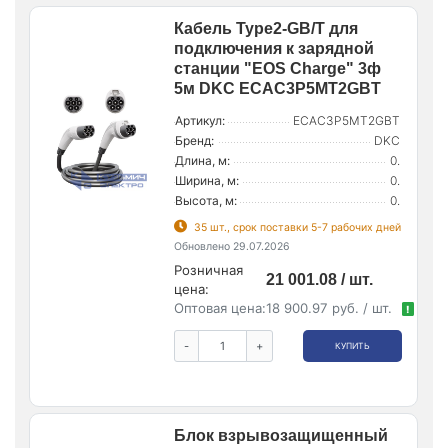
Кабель Type2-GB/T для
подключения к зарядной
станции "EOS Charge" 3ф
5м DKC ECAC3P5MT2GBT
Артикул:
ECAC3P5MT2GBT
Бренд:
DKC
Длина, м:
0.
Ширина, м:
0.
Высота, м:
0.
35 шт., срок поставки 5-7 рабочих дней
Обновлено 29.07.2026
Розничная
21 001.08 / шт.
цена:
Оптовая цена:
18 900.97 руб. / шт.
!
-
+
КУПИТЬ
Блок взрывозащищенный