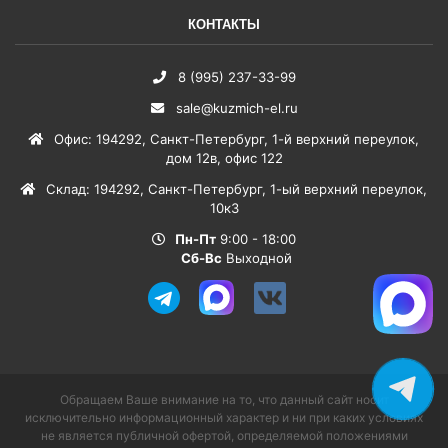
КОНТАКТЫ
8 (995) 237-33-99
sale@kuzmich-el.ru
Офис
:
194292
,
Санкт-Петербург
,
1-й верхний переулок,
дом 12в, офис 122
Склад
:
194292
,
Санкт-Петербург
,
1-ый верхний переулок,
10к3
Пн-Пт
9:00 - 18:00
Сб-Вс
Выходной
Обращаем Ваше внимание на то, что данный сайт носит
исключительно информационный характер и ни при каких условиях
не является публичной офертой, определяемой положениями