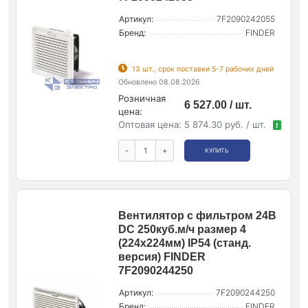
Артикул:
7F2090242055
Бренд:
FINDER
13 шт., срок поставки 5-7 рабочих дней
Обновлено 08.08.2026
Розничная
6 527.00 / шт.
цена:
Оптовая цена:
5 874.30 руб. / шт.
!
-
+
КУПИТЬ
Вентилятор с фильтром 24В
DC 250куб.м/ч размер 4
(224х224мм) IP54 (станд.
версия) FINDER
7F2090244250
Артикул:
7F2090244250
Бренд:
FINDER