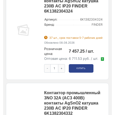
контакты AgSnO2 катушка
230В AС IP20 FINDER
6K1382304324
Артикул:
6K1382304324
Бренд:
FINDER
37 шт., срок поставки 5-7 рабочих дней
Обновлено 08.08.2026
Розничная
7 457.25 / шт.
цена:
Оптовая цена:
6 711.53 руб. / шт.
!
-
+
КУПИТЬ
Контактор промышленный
3NO 32А (АС3 400В)
контакты AgSnO2 катушка
230В AС IP20 FINDER
6K1382304332