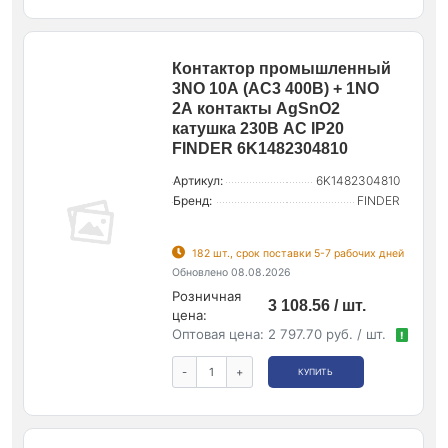
Контактор промышленный
3NO 10А (АС3 400В) + 1NO
2А контакты AgSnO2
катушка 230В АС IP20
FINDER 6K1482304810
Артикул:
6K1482304810
Бренд:
FINDER
182 шт., срок поставки 5-7 рабочих дней
Обновлено 08.08.2026
Розничная
3 108.56 / шт.
цена:
Оптовая цена:
2 797.70 руб. / шт.
!
-
+
КУПИТЬ