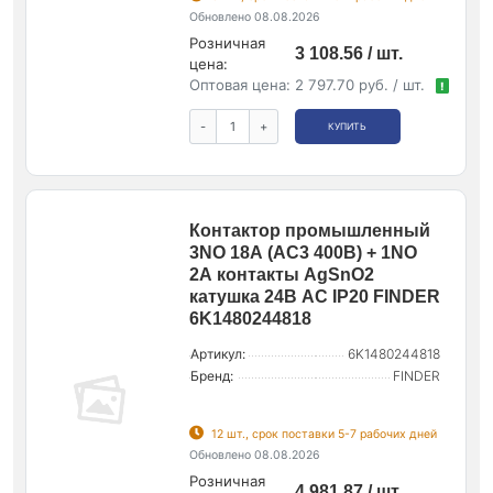
Обновлено 08.08.2026
Розничная
3 108.56 / шт.
цена:
Оптовая цена:
2 797.70 руб. / шт.
!
-
+
КУПИТЬ
Контактор промышленный
3NO 18А (АС3 400В) + 1NO
2А контакты AgSnO2
катушка 24В АС IP20 FINDER
6K1480244818
Артикул:
6K1480244818
Бренд:
FINDER
12 шт., срок поставки 5-7 рабочих дней
Обновлено 08.08.2026
Розничная
4 981.87 / шт.