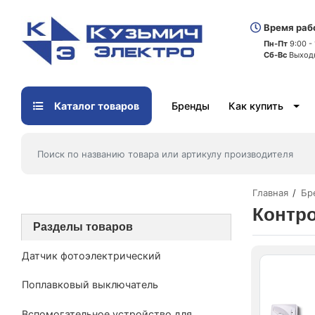
Время раб
Пн-Пт
9:00 -
Сб-Вс
Выход
Каталог товаров
Бренды
Как купить
Главная
Бр
Контр
Разделы товаров
Датчик фотоэлектрический
Поплавковый выключатель
Вспомогательное устройство для