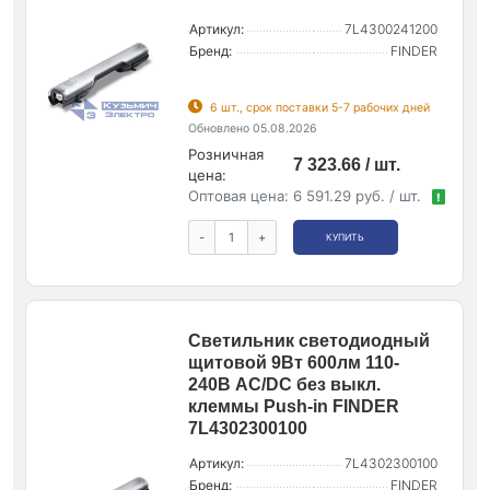
Артикул:
7L4300241200
Бренд:
FINDER
6 шт., срок поставки 5-7 рабочих дней
Обновлено 05.08.2026
Розничная
7 323.66 / шт.
цена:
Оптовая цена:
6 591.29 руб. / шт.
!
-
+
КУПИТЬ
Светильник светодиодный
щитовой 9Вт 600лм 110-
240В AC/DC без выкл.
клеммы Push-in FINDER
7L4302300100
Артикул:
7L4302300100
Бренд:
FINDER