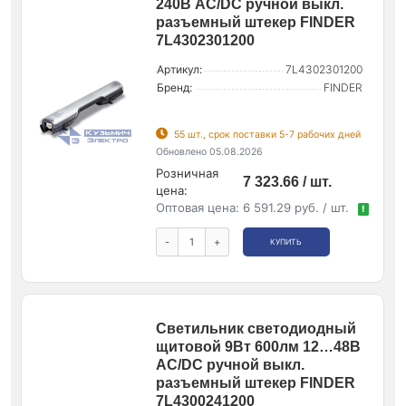
240В AC/DC ручной выкл.
разъемный штекер FINDER
7L4302301200
Артикул:
7L4302301200
Бренд:
FINDER
55 шт., срок поставки 5-7 рабочих дней
Обновлено 05.08.2026
Розничная
7 323.66 / шт.
цена:
Оптовая цена:
6 591.29 руб. / шт.
!
-
+
КУПИТЬ
Светильник светодиодный
щитовой 9Вт 600лм 12…48В
AC/DC ручной выкл.
разъемный штекер FINDER
7L4300241200