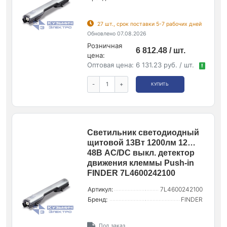
27 шт., срок поставки 5-7 рабочих дней
Обновлено 07.08.2026
Розничная
6 812.48 / шт.
цена:
Оптовая цена:
6 131.23 руб. / шт.
!
-
+
КУПИТЬ
Светильник светодиодный
щитовой 13Вт 1200лм 12…
48В AC/DC выкл. детектор
движения клеммы Push-in
FINDER 7L4600242100
Артикул:
7L4600242100
Бренд:
FINDER
Под заказ