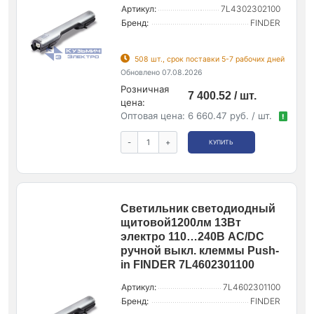
Артикул:
7L4302302100
Бренд:
FINDER
508 шт., срок поставки 5-7 рабочих дней
Обновлено 07.08.2026
Розничная
7 400.52 / шт.
цена:
Оптовая цена:
6 660.47 руб. / шт.
!
-
+
КУПИТЬ
Светильник светодиодный
щитовой1200лм 13Вт
электро 110…240В AC/DC
ручной выкл. клеммы Push-
in FINDER 7L4602301100
Артикул:
7L4602301100
Бренд:
FINDER