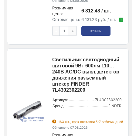
Обновлено 05.08.2026
Розничная
6 812.48 / шт.
цена:
Оптовая цена:
6 131.23 руб. / шт.
!
-
+
КУПИТЬ
Светильник светодиодный
щитовой 9Вт 600лм 110…
240В AC/DC выкл. детектор
движения разъемный
штекер FINDER
7L4302302200
Артикул:
7L4302302200
Бренд:
FINDER
163 шт., срок поставки 5-7 рабочих дней
Обновлено 07.08.2026
Розничная