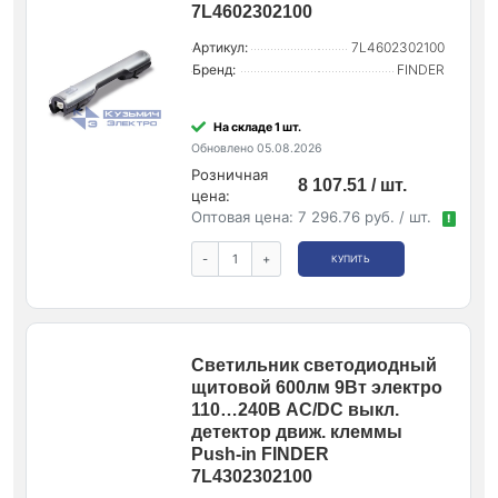
7L4602302100
Артикул:
7L4602302100
Бренд:
FINDER
На складе 1 шт.
Обновлено 05.08.2026
Розничная
8 107.51 / шт.
цена:
Оптовая цена:
7 296.76 руб. / шт.
!
-
+
КУПИТЬ
Светильник светодиодный
щитовой 600лм 9Вт электро
110…240В AC/DC выкл.
детектор движ. клеммы
Push-in FINDER
7L4302302100