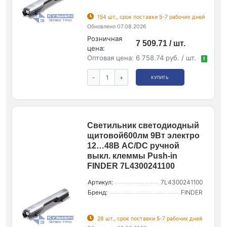
154 шт., срок поставки 5-7 рабочих дней
Обновлено 07.08.2026
Розничная
7 509.71 / шт.
цена:
Оптовая цена:
6 758.74 руб. / шт.
!
-
+
КУПИТЬ
Светильник светодиодный
щитовой600лм 9Вт электро
12…48В AC/DC ручной
выкл. клеммы Push-in
FINDER 7L4300241100
Артикул:
7L4300241100
Бренд:
FINDER
28 шт., срок поставки 5-7 рабочих дней