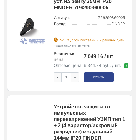
уст. на рейку 35мм IP20
FINDER 7P6290360005
Артикул:
7P6290360005
Бренд:
FINDER
52 шт., срок поставки 5-7 рабочих дней
Обновлено 01.08.2026
Розничная
7 049.16 / шт.
цена:
Оптовая цена:
6 344.24 руб. / шт.
!
-
+
КУПИТЬ
Устройство защиты от
импульсных
перенапряжений УЗИП тип 1
+ 2 (4 варистор/искровый
разрядник) модульный
144мм IP20 FINDER