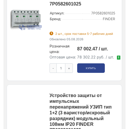
7P0582601025
Артикул:
7P0582601025
Бренд:
FINDER
2 шт., срок поставки 5-7 рабочих дней
Обновлено 05.08.2026
Розничная
87 002.47 / шт.
цена:
Оптовая цена:
78 302.22 руб. / шт.
!
-
+
КУПИТЬ
Устройство защиты от
импульсных
перенапряжений УЗИП тип
1+2 (3 варистор/искровый
разрядник) модульный
108мм IP20 FINDER