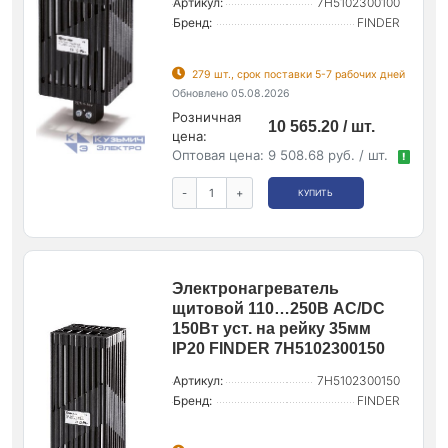
Артикул:
7H5102300100
Бренд:
FINDER
279 шт., срок поставки 5-7 рабочих дней
Обновлено 05.08.2026
Розничная
10 565.20 / шт.
цена:
Оптовая цена:
9 508.68 руб. / шт.
!
-
+
КУПИТЬ
Электронагреватель
щитовой 110…250В AC/DC
150Вт уст. на рейку 35мм
IP20 FINDER 7H5102300150
Артикул:
7H5102300150
Бренд:
FINDER