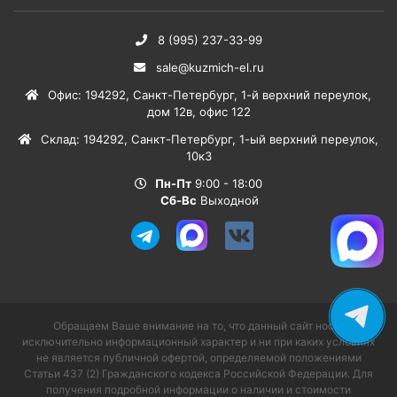
8 (995) 237-33-99
sale@kuzmich-el.ru
Офис
:
194292
,
Санкт-Петербург
,
1-й верхний переулок,
дом 12в, офис 122
Склад
:
194292
,
Санкт-Петербург
,
1-ый верхний переулок,
10к3
Пн-Пт
9:00 - 18:00
Сб-Вс
Выходной
Обращаем Ваше внимание на то, что данный сайт носит
исключительно информационный характер и ни при каких условиях
не является публичной офертой, определяемой положениями
Статьи 437 (2) Гражданского кодекса Российской Федерации. Для
получения подробной информации о наличии и стоимости