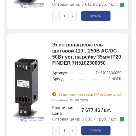
Оптовая цена:
5 012.92 руб. / шт.
!
-
+
КУПИТЬ
Электронагреватель
щитовой 110…250В AC/DC
50Вт уст. на рейку 35мм IP20
FINDER 7H5102300050
Артикул:
7H5102300050
Бренд:
FINDER
35 шт., срок поставки 5-7 рабочих дней
Обновлено 05.08.2026
Розничная
7 677.46 / шт.
цена:
Оптовая цена:
6 909.71 руб. / шт.
!
-
+
КУПИТЬ