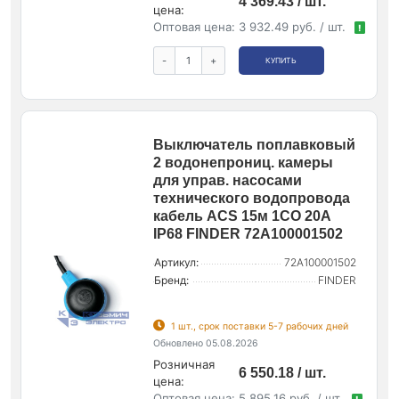
4 369.43 / шт.
цена:
Оптовая цена:
3 932.49 руб. / шт.
!
-
+
КУПИТЬ
Выключатель поплавковый
2 водонепрониц. камеры
для управ. насосами
технического водопровода
кабель ACS 15м 1CO 20А
IP68 FINDER 72A100001502
Артикул:
72A100001502
Бренд:
FINDER
1 шт., срок поставки 5-7 рабочих дней
Обновлено 05.08.2026
Розничная
6 550.18 / шт.
цена:
Оптовая цена:
5 895.16 руб. / шт.