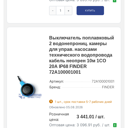
!
-
+
КУПИТЬ
Выключатель поплавковый
2 водонепрониц. камеры
для управ. насосами
технического водопровода
кабель неопрен 10м 1CO
20А IP68 FINDER
72A100001001
Артикул:
72A100001001
Бренд:
FINDER
1 шт., срок поставки 5-7 рабочих дней
Обновлено 05.08.2026
Розничная
3 441.01 / шт.
цена:
Оптовая цена:
3 096.91 руб. / шт.
!