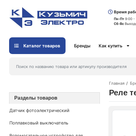
Время раб
Пн-Пт
9:00 -
Сб-Вс
Выход
Каталог товаров
Бренды
Как купить
Главная
Бр
Реле т
Разделы товаров
Датчик фотоэлектрический
Поплавковый выключатель
Вспомогательное устройство для