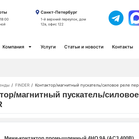
оты
Санкт-Петербург
 18:00
1-й верхний переулок, дом
ной
12в, офис 122
Компания
Услуги
Статьи и новости
Контакты
енды
FINDER
Контактор/магнитный пускатель/силовое реле пер
тор/магнитный пускатель/силовое 
R
Мини-контактор промышленный 4НО 9А (AC3 400В)