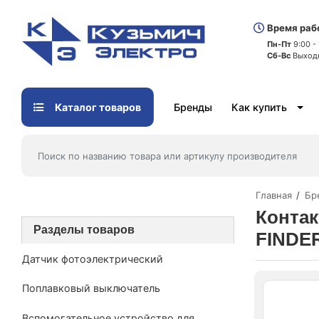
Время раб
Пн-Пт
9:00 -
Сб-Вс
Выход
Каталог товаров
Бренды
Как купить
Главная
Бр
Контак
Разделы товаров
FINDE
Датчик фотоэлектрический
Поплавковый выключатель
Вспомогательное устройство для