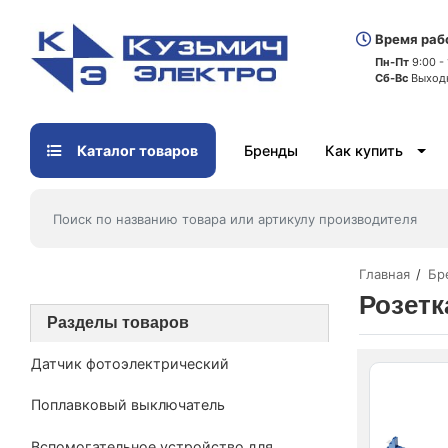
Время раб
Пн-Пт
9:00 -
Сб-Вс
Выход
Каталог товаров
Бренды
Как купить
Главная
Бр
Розетк
Разделы товаров
Датчик фотоэлектрический
Поплавковый выключатель
Вспомогательное устройство для