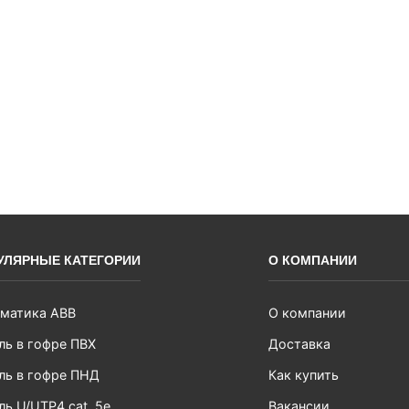
УЛЯРНЫЕ КАТЕГОРИИ
О КОМПАНИИ
матика ABB
О компании
ль в гофре ПВХ
Доставка
ль в гофре ПНД
Как купить
ль U/UTP4 cat. 5e
Вакансии