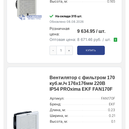
Высота, м:
0.165
На складе 315 шт.
Обновлено 08.08.2026
Розничная
9 634.95 / шт.
цена:
Оптовая цена:
8 671.46 руб. / шт.
!
-
+
КУПИТЬ
Вентилятор с фильтром 170
куб.м./ч 176x176мм 220В
IP54 PROxima EKF FAN170F
Артикул:
FAN170F
Бренд:
EKF
Длина, м:
0.23
Ширина, м:
0.21
Высота, м:
0.1