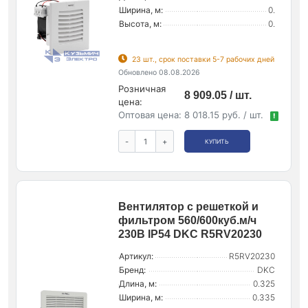
Ширина, м:
0.
Высота, м:
0.
23 шт., срок поставки 5-7 рабочих дней
Обновлено 08.08.2026
Розничная
8 909.05 / шт.
цена:
Оптовая цена:
8 018.15 руб. / шт.
!
-
+
КУПИТЬ
Вентилятор c решеткой и
фильтром 560/600куб.м/ч
230В IP54 DKC R5RV20230
Артикул:
R5RV20230
Бренд:
DKC
Длина, м:
0.325
Ширина, м:
0.335