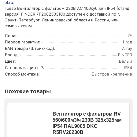
el.ru
.
Товар Вентилятор с фильтром 230В AC 100куб.м/ч IP54 (станд.
версия) FINDER 7F2082303100 доступен с доставкой по г.
Санкт-Петербург, Ленинградской области и России, или
самовывозом.
Серия:
7F
Период гарантии:
1 год
EAN товара (Штрих-код):
Array
Бренд:
FINDER
Цвет:
Белый
Степень защиты IP:
IP54
Способ монтажа:
Быстрое крепление
Похожие товары
Вентилятор с фильтром RV
560/600м3/ч 230В 325х325мм
IP54 RAL9005 DKC
R5RV20230B