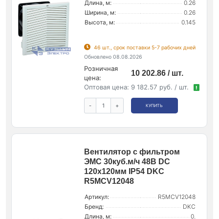
Длина, м:
0.26
Ширина, м:
0.26
Высота, м:
0.145
46 шт., срок поставки 5-7 рабочих дней
Обновлено 08.08.2026
Розничная
10 202.86 / шт.
цена:
Оптовая цена:
9 182.57 руб. / шт.
!
-
+
КУПИТЬ
Вентилятор с фильтром
ЭМС 30куб.м/ч 48В DC
120х120мм IP54 DKC
R5MCV12048
Артикул:
R5MCV12048
Бренд:
DKC
Длина, м:
0.