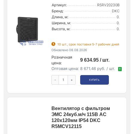
Артикул:
R5RV20230B
Бренд:
DKC
Длина, м:
0.
Ширина, м:
0.
Высота, м:
0.
10 шт., срок поставки 5-7 рабочих дней
Обновлено 08.08.2026
Розничная
9 634.95 / шт.
цена:
Оптовая цена:
8 671.46 руб. / шт.
!
-
+
КУПИТЬ
Вентилятор с фильтром
ЭМС 24куб.м/ч 115В AC
120х120мм IP54 DKC
R5MCV12115