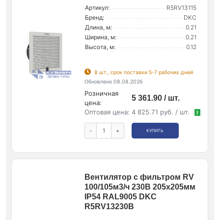
Артикул:
R5RV13115
Бренд:
DKC
Длина, м:
0.21
Ширина, м:
0.21
Высота, м:
0.12
8 шт., срок поставки 5-7 рабочих дней
Обновлено 08.08.2026
Розничная
5 361.90 / шт.
цена:
Оптовая цена:
4 825.71 руб. / шт.
!
-
+
КУПИТЬ
Вентилятор с фильтром RV
100/105м3/ч 230В 205х205мм
IP54 RAL9005 DKC
R5RV13230B