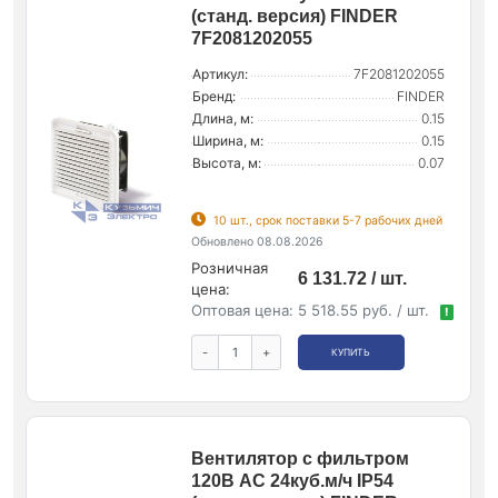
(станд. версия) FINDER
7F2081202055
Артикул:
7F2081202055
Бренд:
FINDER
Длина, м:
0.15
Ширина, м:
0.15
Высота, м:
0.07
10 шт., срок поставки 5-7 рабочих дней
Обновлено 08.08.2026
Розничная
6 131.72 / шт.
цена:
Оптовая цена:
5 518.55 руб. / шт.
!
-
+
КУПИТЬ
Вентилятор с фильтром
120В AC 24куб.м/ч IP54