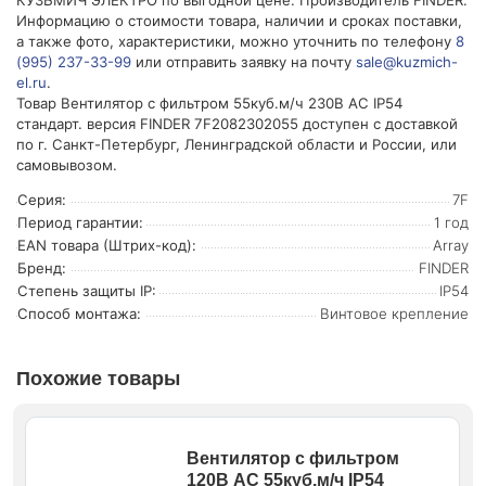
КУЗЬМИЧ ЭЛЕКТРО по выгодной цене. Производитель FINDER.
Информацию о стоимости товара, наличии и сроках поставки,
а также фото, характеристики, можно уточнить по телефону
8
(995) 237-33-99
или отправить заявку на почту
sale@kuzmich-
el.ru
.
Товар Вентилятор с фильтром 55куб.м/ч 230В AC IP54
стандарт. версия FINDER 7F2082302055 доступен с доставкой
по г. Санкт-Петербург, Ленинградской области и России, или
самовывозом.
Серия:
7F
Период гарантии:
1 год
EAN товара (Штрих-код):
Array
Бренд:
FINDER
Степень защиты IP:
IP54
Способ монтажа:
Винтовое крепление
Похожие товары
Вентилятор с фильтром
120В AC 55куб.м/ч IP54