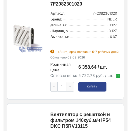
7F2082301020
Артикул:
7F2082301020
Бренд:
FINDER
Длина, м:
0.127
Ширина, м:
0.127
Высота, м:
0.07
143 шт., срок поставки 5-7 рабочих дней
Обновлено 08.08.2026
Розничная
6 358.64 / шт.
цена:
Оптовая цена:
5 722.78 руб. / шт.
!
-
+
КУПИТЬ
Вентилятор с решеткой и
фильтром 140куб.м/ч IP54
DKC R5RV13115