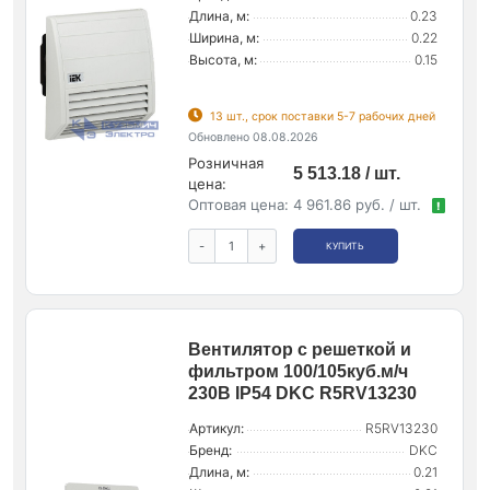
Длина, м:
0.23
Ширина, м:
0.22
Высота, м:
0.15
13 шт., срок поставки 5-7 рабочих дней
Обновлено 08.08.2026
Розничная
5 513.18 / шт.
цена:
Оптовая цена:
4 961.86 руб. / шт.
!
-
+
КУПИТЬ
Вентилятор c решеткой и
фильтром 100/105куб.м/ч
230В IP54 DKC R5RV13230
Артикул:
R5RV13230
Бренд:
DKC
Длина, м:
0.21