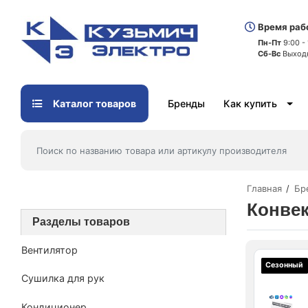
Время раб
Пн-Пт
9:00 -
Сб-Вс
Выход
Каталог товаров
Бренды
Как купить
Главная
Бр
Конвек
Разделы товаров
Вентилятор
Сезонный
Сушилка для рук
Кондиционер