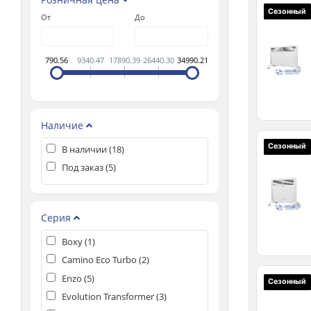
Сезонный
От
До
790.56
9340.47
17890.39
26440.30
34990.21
Наличие
Сезонный
В наличии (
18
)
Под заказ (
5
)
Серия
Boxy (
1
)
Camino Eco Turbo (
2
)
Enzo (
5
)
Сезонный
Evolution Transformer (
3
)