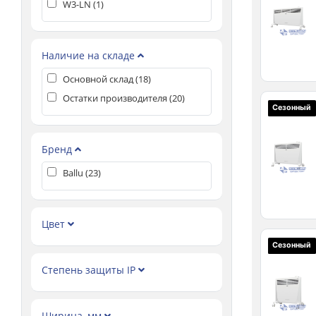
W3-LN (
1
)
Наличие на складе
Основной склад (
18
)
Остатки производителя (
20
)
Сезонный
Бренд
Ballu (
23
)
Цвет
Сезонный
Степень защиты IP
Ширина, мм