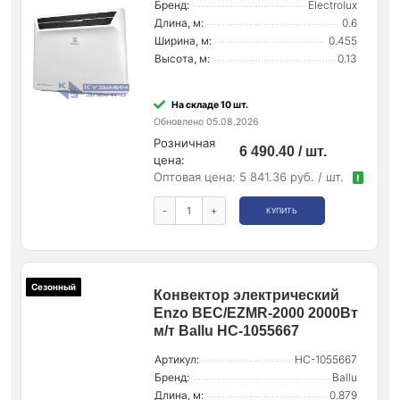
Бренд:
Electrolux
Длина, м:
0.6
Ширина, м:
0.455
Высота, м:
0.13
На складе 10 шт.
Обновлено 05.08.2026
Розничная
6 490.40 / шт.
цена:
Оптовая цена:
5 841.36 руб. / шт.
!
-
+
КУПИТЬ
Сезонный
Конвектор электрический
Enzo BEC/EZMR-2000 2000Вт
м/т Ballu НС-1055667
Артикул:
НС-1055667
Бренд:
Ballu
Длина, м:
0.879