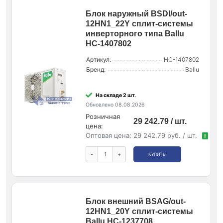
Блок наружный BSDI/out-
12HN1_22Y сплит-системы
инверторного типа Ballu
НС-1407802
Артикул:
НС-1407802
Бренд:
Ballu
На складе 2 шт.
Обновлено 08.08.2026
Розничная
29 242.79 / шт.
цена:
Оптовая цена:
29 242.79 руб. / шт.
!
-
+
КУПИТЬ
Блок внешний BSAG/out-
12HN1_20Y сплит-системы
Ballu НС-1237708