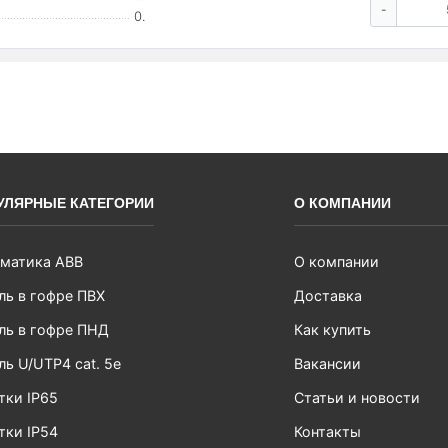
-
0.
УЛЯРНЫЕ КАТЕГОРИИ
О КОМПАНИИ
матика ABB
О компании
ль в гофре ПВХ
Доставка
ль в гофре ПНД
Как купить
ль U/UTP4 cat. 5e
Вакансии
тки IP65
Статьи и новости
тки IP54
Контакты