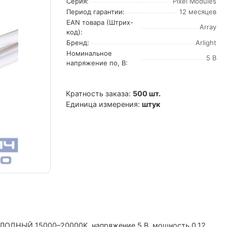
Серия:
Pixel Modules
Период гарантии:
12 месяцев
EAN товара (Штрих-
Array
код):
Бренд:
Arlight
Номинальное
5 В
напряжение по, В:
Кратность заказа:
500 шт.
Единица измерения:
штук
ОЛОДНЫЙ 15000–20000K, напряжение 5 В, мощность 0.12