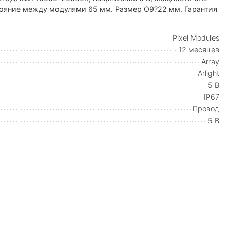
сстояние между модулями 65 мм. Размер O9?22 мм. Гарантия
Pixel Modules
12 месяцев
Array
Arlight
5 В
IP67
Провод
5 В