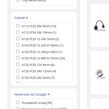
Под заказ (
6623
)
Серия
A112 IP20 24V 8mm (
14
)
A112 IP54 24V 10mm (
1
)
A120 IP20 12-24V 5mm (
2
)
A120 IP20 12-24V 8-10mm (
1
)
A120 IP20 12-24Vуп.5мm (
1
)
A120 IP20 12-48V 8-10mm (
25
)
A120 IP20 12V 8mm (
6
)
A120 IP20 24V 12mm (
4
)
A120 IP20 24V 5mm (
7
)
A120 IP20 24V 5mm UL (
1
)
A120 IP20 24V 8mm (
13
)
Наличие на складе
A120 IP20 24V 8mm UL (
15
)
Основной склад (
56
)
A120 IP20 24Vуп.5мm UL (
5
)