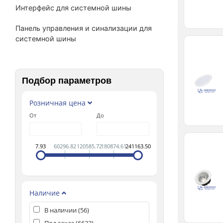
Интерфейс для системной шины
Панель управления и синализации для
системной шины
Подбор параметров
Розничная цена
От
До
7.93
60296.82
120585.72
180874.61
241163.50
Наличие
В наличии (
56
)