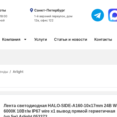
оты
Санкт-Петербург
 18:00
1-й верхний переулок, дом
ной
12в, офис 122
Компания
Услуги
Статьи и новости
Контакты
енды
Arlight
Лента светодиодная HALO-SIDE-A160-10x17mm 24В W
6000К 10Вт/м IP67 wire x1 вывод прямой герметичная
(уп.5м) Arlight 053372