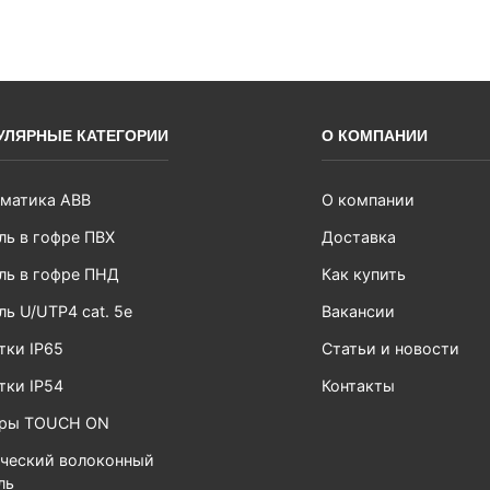
УЛЯРНЫЕ КАТЕГОРИИ
О КОМПАНИИ
матика ABB
О компании
ль в гофре ПВХ
Доставка
ль в гофре ПНД
Как купить
ль U/UTP4 cat. 5e
Вакансии
тки IP65
Статьи и новости
тки IP54
Контакты
ары TOUCH ON
ческий волоконный
ль