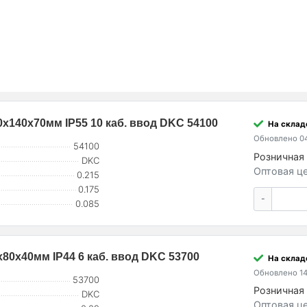
х140х70мм IP55 10 каб. ввод DKC 54100
На складе
Обновлено 04
54100
Розничная 
DKC
Оптовая це
0.215
0.175
-
0.085
80х40мм IP44 6 каб. ввод DKC 53700
На склад
Обновлено 14
53700
Розничная 
DKC
Оптовая це