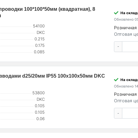
роводки 100*100*50мм (квадратная), 8
На складе
я
Обновлено 05
54100
Розничная 
DKC
Оптовая це
0.215
0.175
-
0.085
. вводами d25/20мм IP55 100х100х50мм DKC
На склад
Обновлено 14
53800
Розничная 
DKC
Оптовая це
0.105
0.105
-
0.06