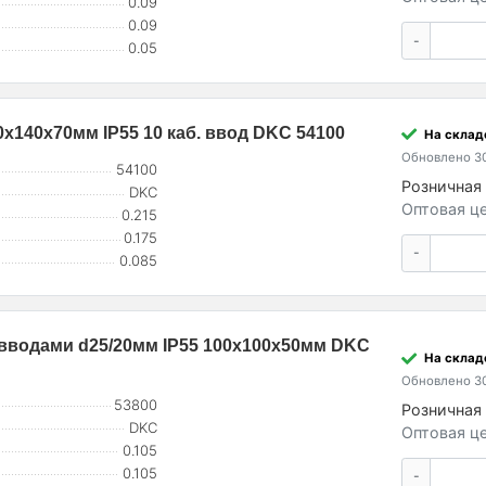
0.09
0.09
-
0.05
х140х70мм IP55 10 каб. ввод DKC 54100
На склад
Обновлено 30
54100
Розничная 
DKC
Оптовая це
0.215
0.175
-
0.085
. вводами d25/20мм IP55 100х100х50мм DKC
На склад
Обновлено 30
53800
Розничная 
DKC
Оптовая це
0.105
0.105
-