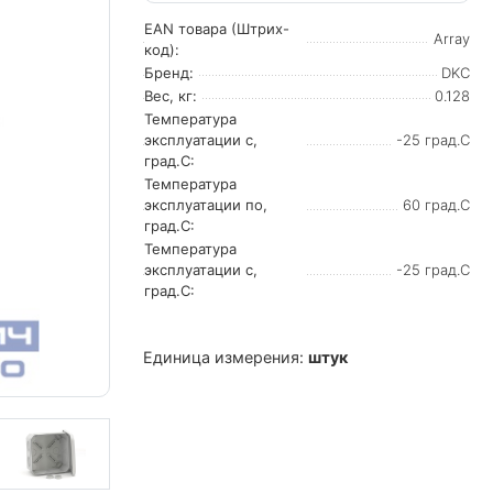
EAN товара (Штрих-
Array
код):
Бренд:
DKC
Вес, кг:
0.128
Температура
эксплуатации с,
-25 град.C
град.C:
Температура
эксплуатации по,
60 град.C
град.C:
Температура
эксплуатации с,
-25 град.C
град.C:
Единица измерения:
штук