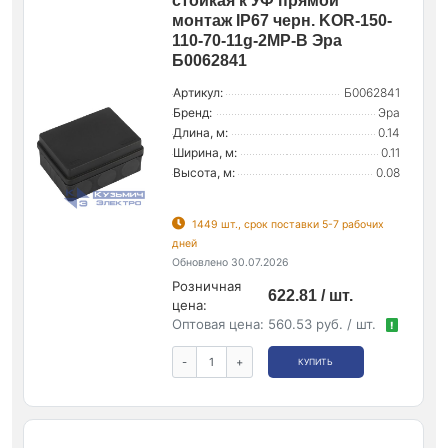
стойкая к УФ прямой
монтаж IP67 черн. KOR-150-
110-70-11g-2MP-B Эра
Б0062841
Артикул:
Б0062841
Бренд:
Эра
Длина, м:
0.14
Ширина, м:
0.11
Высота, м:
0.08
1449 шт., срок поставки 5-7 рабочих
дней
Обновлено 30.07.2026
Розничная
622.81 / шт.
цена:
Оптовая цена:
560.53 руб. / шт.
!
-
+
КУПИТЬ