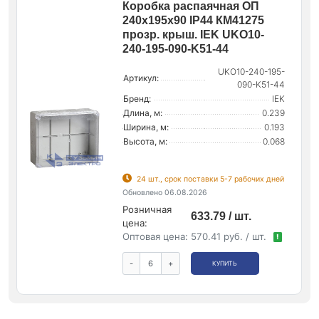
Коробка распаячная ОП
240х195х90 IP44 КМ41275
прозр. крыш. IEK UKO10-
240-195-090-K51-44
UKO10-240-195-
Артикул:
090-K51-44
Бренд:
IEK
Длина, м:
0.239
Ширина, м:
0.193
Высота, м:
0.068
24 шт., срок поставки 5-7 рабочих дней
Обновлено 06.08.2026
Розничная
633.79 / шт.
цена:
Оптовая цена:
570.41 руб. / шт.
!
-
+
КУПИТЬ