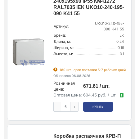
240х195х90 IP55 КМ41272
RAL7035 IEK UKO10-240-195-
090-K41-55
UKO10-240-195-
Артикул:
090-K41-55
Бренд:
IEK
Длина, м:
0.24
Ширина, м:
0.19
Высота, м:
0.1
180 шт., срок поставки 5-7 рабочих дней
Обновлено 06.08.2026
Розничная
671.61 / шт.
цена:
Оптовая цена:
604.45 руб. / шт.
!
-
+
КУПИТЬ
Коробка распаячная КРВ-П