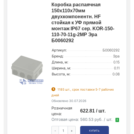
Коробка распаячная
150х110х70мм
двухкомпонентн. HF
стойкая к УФ прямой
монтаж IP67 сер. KOR-150-
110-70-11g-2MP Эра
Б0060292
Артикул:
Б0060292
Бренд:
Эра
Длина, м:
0.15
Ширина, м:
0.11
Высота, м:
0.08
1185 шт., срок поставки 5-7 рабочих
дней
Обновлено 30.07.2026
Розничная
622.81 / шт.
цена:
Оптовая цена:
560.53 руб. / шт.
!
-
+
КУПИТЬ