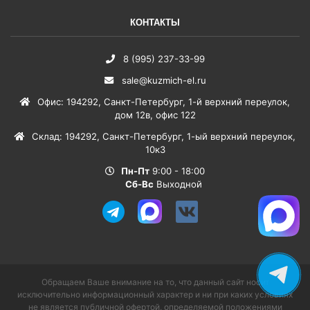
КОНТАКТЫ
8 (995) 237-33-99
sale@kuzmich-el.ru
Офис
:
194292
,
Санкт-Петербург
,
1-й верхний переулок,
дом 12в, офис 122
Склад
:
194292
,
Санкт-Петербург
,
1-ый верхний переулок,
10к3
Пн-Пт
9:00 - 18:00
Сб-Вс
Выходной
Обращаем Ваше внимание на то, что данный сайт носит
исключительно информационный характер и ни при каких условиях
не является публичной офертой, определяемой положениями