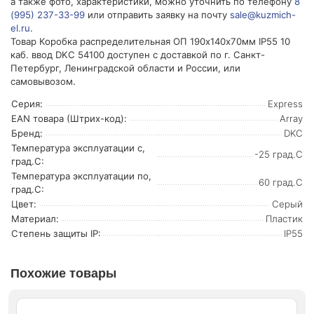
а также фото, характеристики, можно уточнить по телефону
8
(995) 237-33-99
или отправить заявку на почту
sale@kuzmich-
el.ru
.
Товар Коробка распределительная ОП 190х140х70мм IP55 10
каб. ввод DKC 54100 доступен с доставкой по г. Санкт-
Петербург, Ленинградской области и России, или
самовывозом.
Серия:
Express
EAN товара (Штрих-код):
Array
Бренд:
DKC
Температура эксплуатации с,
-25 град.C
град.C:
Температура эксплуатации по,
60 град.C
град.C:
Цвет:
Серый
Материал:
Пластик
Степень защиты IP:
IP55
Похожие товары