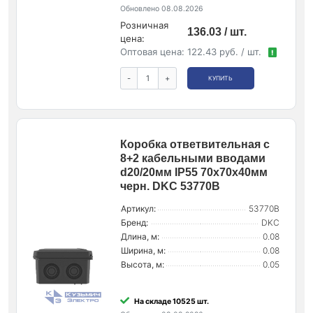
Обновлено 08.08.2026
Розничная
136.03 / шт.
цена:
Оптовая цена:
122.43 руб. / шт.
!
-
+
КУПИТЬ
Коробка ответвительная с
8+2 кабельными вводами
d20/20мм IP55 70х70х40мм
черн. DKC 53770B
Артикул:
53770B
Бренд:
DKC
Длина, м:
0.08
Ширина, м:
0.08
Высота, м:
0.05
На складе 10525 шт.