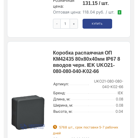
Розничная
131.15 / шт.
цена:
Оптовая цена:
118.04 руб. / шт.
!
-
+
КУПИТЬ
Коробка распаячная ОП
КМ42435 80х80х40мм IP67 8
вводов черн. IEK UKO21-
080-080-040-K02-66
UKO21-080-080-
Артикул:
040-K02-66
Бренд:
IEK
Длина, м:
0.08
Ширина, м:
0.08
Высота, м:
0.04
5768 шт., срок поставки 5-7 рабочих
дней