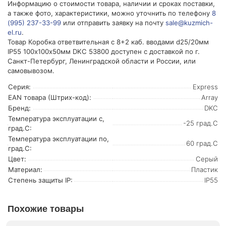
Информацию о стоимости товара, наличии и сроках поставки,
а также фото, характеристики, можно уточнить по телефону
8
(995) 237-33-99
или отправить заявку на почту
sale@kuzmich-
el.ru
.
Товар Коробка ответвительная с 8+2 каб. вводами d25/20мм
IP55 100х100х50мм DKC 53800 доступен с доставкой по г.
Санкт-Петербург, Ленинградской области и России, или
самовывозом.
Серия:
Express
EAN товара (Штрих-код):
Array
Бренд:
DKC
Температура эксплуатации с,
-25 град.C
град.C:
Температура эксплуатации по,
60 град.C
град.C:
Цвет:
Серый
Материал:
Пластик
Степень защиты IP:
IP55
Похожие товары