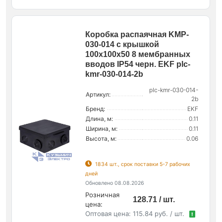
Коробка распаячная KMP-
030-014 с крышкой
100х100х50 8 мембранных
вводов IP54 черн. EKF plc-
kmr-030-014-2b
plc-kmr-030-014-
Артикул:
2b
Бренд:
EKF
Длина, м:
0.11
Ширина, м:
0.11
Высота, м:
0.06
1834 шт., срок поставки 5-7 рабочих
дней
Обновлено 08.08.2026
Розничная
128.71 / шт.
цена:
Оптовая цена:
115.84 руб. / шт.
!