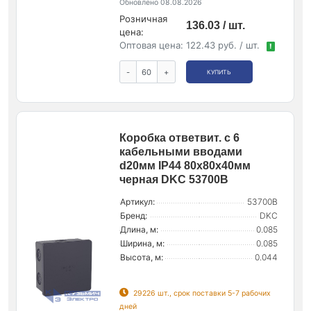
Обновлено 08.08.2026
Розничная
136.03 / шт.
цена:
Оптовая цена:
122.43 руб. / шт.
!
-
+
КУПИТЬ
Коробка ответвит. с 6
кабельными вводами
d20мм IP44 80х80х40мм
черная DKC 53700B
Артикул:
53700B
Бренд:
DKC
Длина, м:
0.085
Ширина, м:
0.085
Высота, м:
0.044
29226 шт., срок поставки 5-7 рабочих
дней