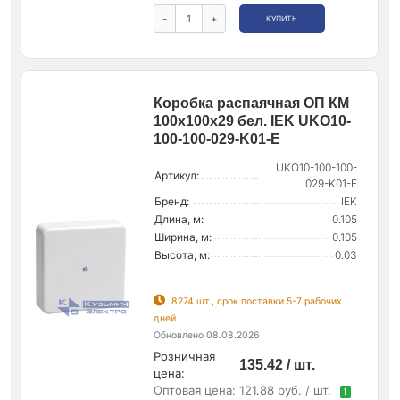
-
+
КУПИТЬ
Коробка распаячная ОП КМ
100х100х29 бел. IEK UKO10-
100-100-029-K01-E
UKO10-100-100-
Артикул:
029-K01-E
Бренд:
IEK
Длина, м:
0.105
Ширина, м:
0.105
Высота, м:
0.03
8274 шт., срок поставки 5-7 рабочих
дней
Обновлено 08.08.2026
Розничная
135.42 / шт.
цена:
Оптовая цена:
121.88 руб. / шт.
!