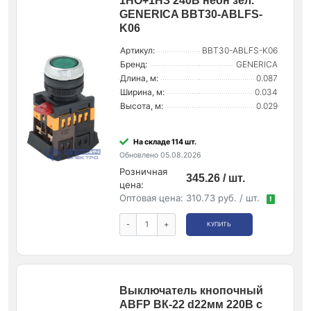
1НО+1НЗ 240В неон зел.
GENERICA BBT30-ABLFS-
K06
Артикул:
BBT30-ABLFS-K06
Бренд:
GENERICA
Длина, м:
0.087
Ширина, м:
0.034
Высота, м:
0.029
На складе 114 шт.
Обновлено 05.08.2026
Розничная
345.26 / шт.
цена:
Оптовая цена:
310.73 руб. / шт.
!
-
+
КУПИТЬ
Выключатель кнопочный
ABFP ВК-22 d22мм 220В с