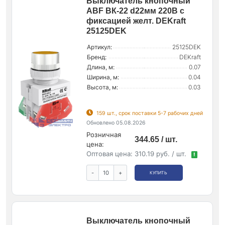
Выключатель кнопочный
ABF ВК-22 d22мм 220В с
фиксацией желт. DEKraft
25125DEK
Артикул:
25125DEK
Бренд:
DEKraft
Длина, м:
0.07
Ширина, м:
0.04
Высота, м:
0.03
159 шт., срок поставки 5-7 рабочих дней
Обновлено 05.08.2026
Розничная
344.65 / шт.
цена:
Оптовая цена:
310.19 руб. / шт.
!
-
+
КУПИТЬ
Выключатель кнопочный