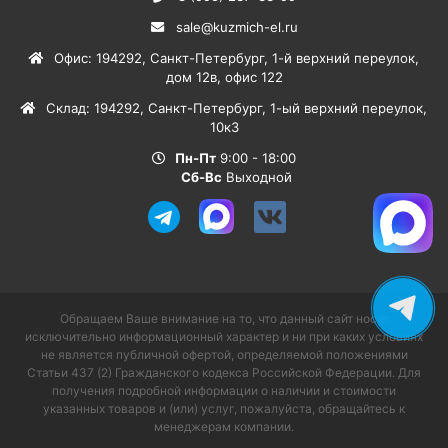
sale@kuzmich-el.ru
Офис
:
194292
,
Санкт-Петербург
,
1-й верхний переулок,
дом 12в, офис 122
Склад
:
194292
,
Санкт-Петербург
,
1-ый верхний переулок,
10к3
Пн-Пт
9:00 - 18:00
Сб-Вс
Выходной
Обращаем Ваше внимание на то, что данный сайт носит
исключительно информационный характер и ни при каких условиях
не является публичной офертой, определяемой положениями
Статьи 437 (2) Гражданского кодекса Российской Федерации. Для
получения подробной информации о наличии и стоимости
указанных товаров и (или) услуг, пожалуйста, обращайтесь к
менеджерам компании.