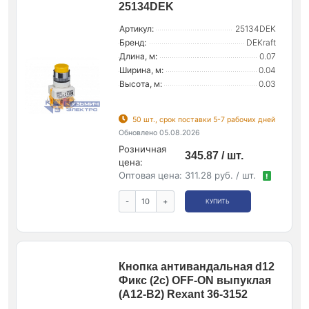
25134DEK
Артикул:
25134DEK
Бренд:
DEKraft
Длина, м:
0.07
Ширина, м:
0.04
Высота, м:
0.03
50 шт., срок поставки 5-7 рабочих дней
Обновлено 05.08.2026
Розничная
345.87 / шт.
цена:
Оптовая цена:
311.28 руб. / шт.
!
-
+
КУПИТЬ
Кнопка антивандальная d12
Фикс (2с) OFF-ON выпуклая
(A12-B2) Rexant 36-3152