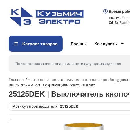
Время раб
Пн-Пт
9:00 -
Сб-Вс
Выход
Каталог товаров
Бренды
Как купить
Главная
Низковольтное и промышленное электрооборудован
ВК-22 d22мм 220В с фиксацией желт. DEKraft
25125DEK | Выключатель кнопоч
Артикул производителя
25125DEK