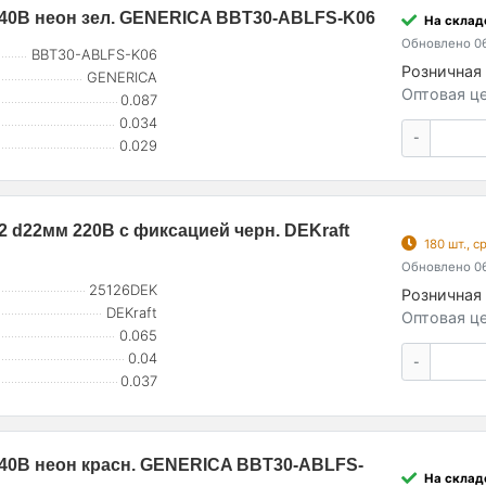
40В неон зел. GENERICA BBT30-ABLFS-K06
На складе
Обновлено 06
BBT30-ABLFS-K06
Розничная 
GENERICA
Оптовая це
0.087
0.034
-
0.029
d22мм 220В с фиксацией черн. DEKraft
180 шт., 
Обновлено 06
25126DEK
Розничная 
DEKraft
Оптовая це
0.065
0.04
-
0.037
40В неон красн. GENERICA BBT30-ABLFS-
На складе