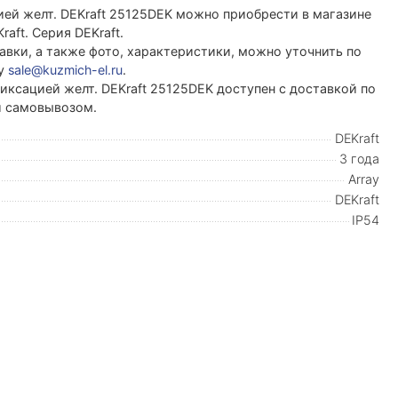
ей желт. DEKraft 25125DEK можно приобрести в магазине
ft. Серия DEKraft.
вки, а также фото, характеристики, можно уточнить по
ту
sale@kuzmich-el.ru
.
ксацией желт. DEKraft 25125DEK доступен с доставкой по
ли самовывозом.
DEKraft
3 года
Array
DEKraft
IP54