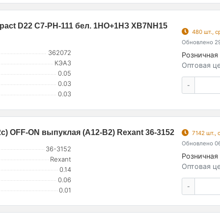
mpact D22 С7-PH-111 бел. 1НО+1НЗ XB7NH15
480 шт., 
Обновлено 29
362072
Розничная 
КЭАЗ
Оптовая це
0.05
0.03
-
0.03
с) OFF-ON выпуклая (A12-B2) Rexant 36-3152
7142 шт.,
Обновлено 06
36-3152
Розничная 
Rexant
Оптовая це
0.14
0.06
-
0.01