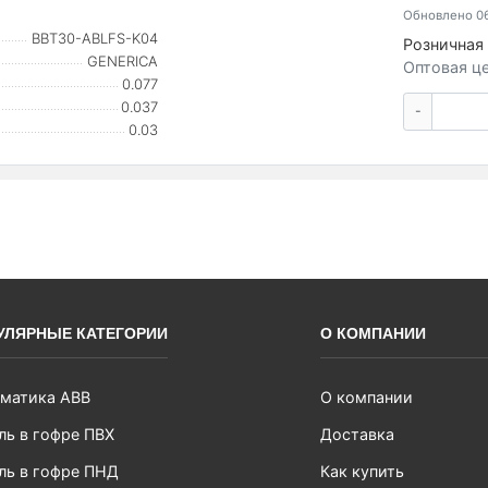
Обновлено 06
BBT30-ABLFS-K04
Розничная 
GENERICA
Оптовая це
0.077
0.037
-
0.03
УЛЯРНЫЕ КАТЕГОРИИ
О КОМПАНИИ
матика ABB
О компании
ль в гофре ПВХ
Доставка
ль в гофре ПНД
Как купить