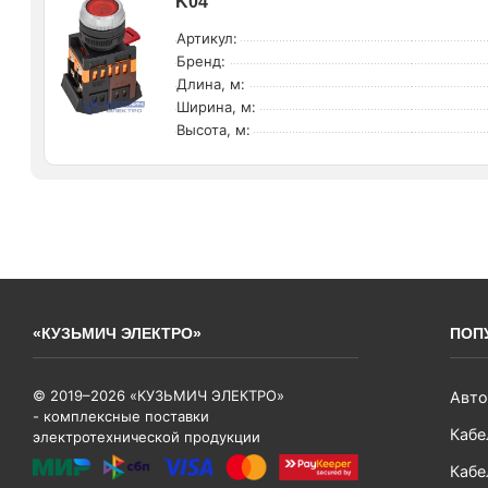
K04
Артикул:
Бренд:
Длина, м:
Ширина, м:
Высота, м:
«КУЗЬМИЧ ЭЛЕКТРО»
ПОП
© 2019–2026 «КУЗЬМИЧ ЭЛЕКТРО»
Авто
- комплексные поставки
Кабе
электротехнической продукции
Кабе