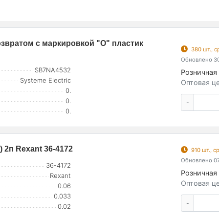
звратом с маркировкой "O" пластик
380 шт., 
Обновлено 30
SB7NA4532
Розничная 
Systeme Electric
Оптовая це
0.
0.
-
0.
) 2п Rexant 36-4172
910 шт., 
Обновлено 07
36-4172
Розничная 
Rexant
Оптовая це
0.06
0.033
-
0.02