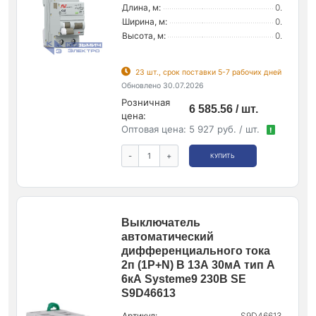
Длина, м:
0.
Ширина, м:
0.
Высота, м:
0.
23 шт., срок поставки 5-7 рабочих дней
Обновлено 30.07.2026
Розничная
6 585.56 / шт.
цена:
Оптовая цена:
5 927 руб. / шт.
!
-
+
КУПИТЬ
Выключатель
автоматический
дифференциального тока
2п (1P+N) B 13А 30мА тип A
6кА Systeme9 230В SE
S9D46613
Артикул:
S9D46613