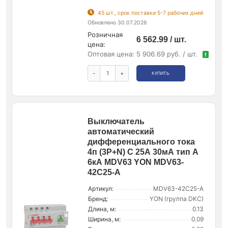
45 шт., срок поставки 5-7 рабочих дней
Обновлено 30.07.2026
Розничная
6 562.99 / шт.
цена:
Оптовая цена:
5 906.69 руб. / шт.
!
-
+
КУПИТЬ
Выключатель
автоматический
дифференциального тока
4п (3P+N) C 25А 30мА тип A
6кА MDV63 YON MDV63-
42C25-A
Артикул:
MDV63-42C25-A
Бренд:
YON (группа DKC)
Длина, м:
0.13
Ширина, м:
0.09