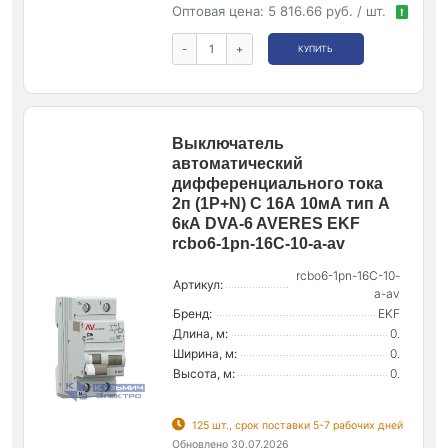
Оптовая цена:
5 816.66 руб. / шт.
!
-
+
КУПИТЬ
Выключатель
автоматический
дифференциального тока
2п (1P+N) C 16А 10мА тип A
6кА DVA-6 AVERES EKF
rcbo6-1pn-16C-10-a-av
rcbo6-1pn-16C-10-
Артикул:
a-av
Бренд:
EKF
Длина, м:
0.
Ширина, м:
0.
Высота, м:
0.
125 шт., срок поставки 5-7 рабочих дней
Обновлено 30.07.2026