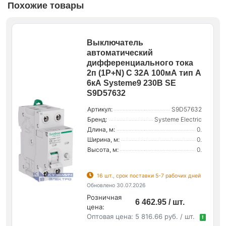
Похожие товары
Выключатель
автоматический
дифференциального тока
2п (1P+N) C 32А 100мА тип A
6кА Systeme9 230В SE
S9D57632
Артикул:
S9D57632
Бренд:
Systeme Electric
Длина, м:
0.
Ширина, м:
0.
Высота, м:
0.
16 шт., срок поставки 5-7 рабочих дней
Обновлено 30.07.2026
Розничная
6 462.95 / шт.
цена:
Оптовая цена:
5 816.66 руб. / шт.
!