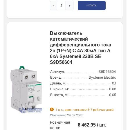
-
+
КУПИТЬ
Выключатель
автоматический
дифференциального тока
2п (1P+N) C 4А 30мА тип A
6кА Systeme9 230В SE
S9D56604
Артикул:
S9D56604
Бренд:
Systeme Electric
Длина, м:
0.1
Ширина, м:
0.08
Высота, м:
0.05
1 шт., срок поставки 5-7 рабочих дней
Обновлено 29.07.2026
Розничная
6 462.95 / шт.
цена: