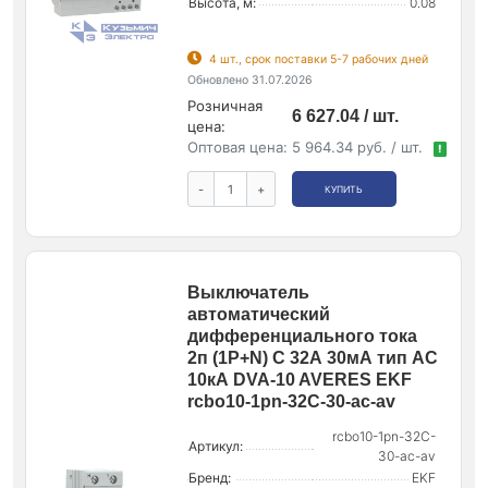
Высота, м:
0.08
4 шт., срок поставки 5-7 рабочих дней
Обновлено 31.07.2026
Розничная
6 627.04 / шт.
цена:
Оптовая цена:
5 964.34 руб. / шт.
!
-
+
КУПИТЬ
Выключатель
автоматический
дифференциального тока
2п (1P+N) C 32А 30мА тип AC
10кА DVA-10 AVERES EKF
rcbo10-1pn-32C-30-ac-av
rcbo10-1pn-32C-
Артикул:
30-ac-av
Бренд:
EKF