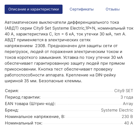
Описание и характеристики
Сертификаты
Отзывы
Автоматические выключатели дифференциального тока
(АВДТ) серии City9 Set Systeme Electric,1P+N, номинальный ток
40 А, характеристика С, Icn = 6 кА, ток утечки 30 мА, тип А.
АВДТ применяется в электрических сетях
напряжением 230В. Предназначен для защиты сети от
перегрузок, людей от поражения электрическим током и
токов короткого замыкания. Уставка по току утечки 30 мА
обеспечивает гарантированную защиту людей при прямом
прикосновении. Кнопка тест обеспечивает проверку
работоспособности аппарата. Крепление на DIN-рейку
шириной 35 мм. Безопасные клеммы.
Серия:
City9 SET
Период гарантии:
3 года
EAN товара (Штрих-код):
Array
Бренд:
Systeme Electric
Номинальное напряжение, В:
230 В
Номинальный ток:
40 А