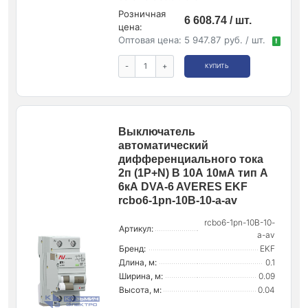
Розничная
6 608.74 / шт.
цена:
Оптовая цена:
5 947.87 руб. / шт.
!
-
+
КУПИТЬ
Выключатель
автоматический
дифференциального тока
2п (1P+N) B 10А 10мА тип A
6кА DVA-6 AVERES EKF
rcbo6-1pn-10B-10-a-av
rcbo6-1pn-10B-10-
Артикул:
a-av
Бренд:
EKF
Длина, м:
0.1
Ширина, м:
0.09
Высота, м:
0.04