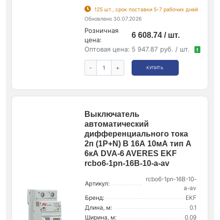
125 шт., срок поставки 5-7 рабочих дней
Обновлено 30.07.2026
Розничная
6 608.74 / шт.
цена:
Оптовая цена:
5 947.87 руб. / шт.
!
-
+
КУПИТЬ
Выключатель
автоматический
дифференциального тока
2п (1P+N) B 16А 10мА тип A
6кА DVA-6 AVERES EKF
rcbo6-1pn-16B-10-a-av
rcbo6-1pn-16B-10-
Артикул:
a-av
Бренд:
EKF
Длина, м:
0.1
Ширина, м:
0.09