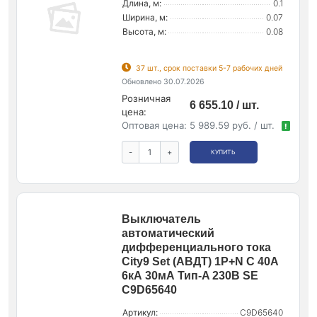
Длина, м:
0.1
Ширина, м:
0.07
Высота, м:
0.08
37 шт., срок поставки 5-7 рабочих дней
Обновлено 30.07.2026
Розничная
6 655.10 / шт.
цена:
Оптовая цена:
5 989.59 руб. / шт.
!
-
+
КУПИТЬ
Выключатель
автоматический
дифференциального тока
City9 Set (АВДТ) 1P+N C 40А
6кА 30мА Тип-A 230В SE
C9D65640
Артикул:
C9D65640