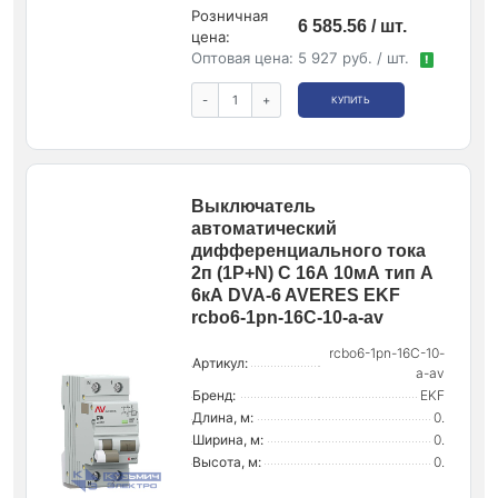
Розничная
6 585.56 / шт.
цена:
Оптовая цена:
5 927 руб. / шт.
!
-
+
КУПИТЬ
Выключатель
автоматический
дифференциального тока
2п (1P+N) C 16А 10мА тип A
6кА DVA-6 AVERES EKF
rcbo6-1pn-16C-10-a-av
rcbo6-1pn-16C-10-
Артикул:
a-av
Бренд:
EKF
Длина, м:
0.
Ширина, м:
0.
Высота, м:
0.