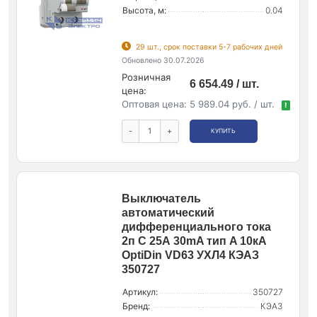
Высота, м:
0.04
29 шт., срок поставки 5-7 рабочих дней
Обновлено 30.07.2026
Розничная
6 654.49 / шт.
цена:
Оптовая цена:
5 989.04 руб. / шт.
!
-
+
КУПИТЬ
Выключатель
автоматический
дифференциального тока
2п C 25А 30mA тип A 10кА
OptiDin VD63 УХЛ4 КЭАЗ
350727
Артикул:
350727
Бренд:
КЭАЗ