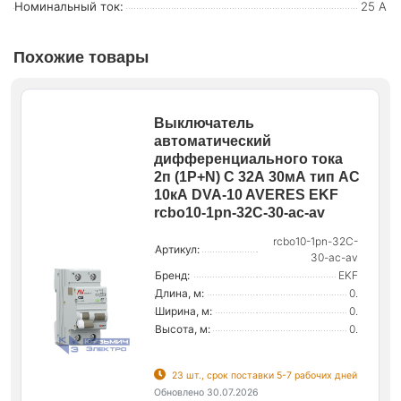
Номинальный ток:
25 А
Похожие товары
Выключатель
автоматический
дифференциального тока
2п (1P+N) C 32А 30мА тип AC
10кА DVA-10 AVERES EKF
rcbo10-1pn-32C-30-ac-av
rcbo10-1pn-32C-
Артикул:
30-ac-av
Бренд:
EKF
Длина, м:
0.
Ширина, м:
0.
Высота, м:
0.
23 шт., срок поставки 5-7 рабочих дней
Обновлено 30.07.2026