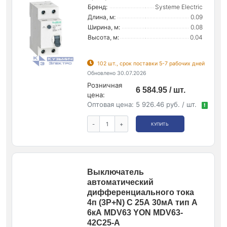
Бренд:
Systeme Electric
Длина, м:
0.09
Ширина, м:
0.08
Высота, м:
0.04
102 шт., срок поставки 5-7 рабочих дней
Обновлено 30.07.2026
Розничная
6 584.95 / шт.
цена:
Оптовая цена:
5 926.46 руб. / шт.
!
-
+
КУПИТЬ
Выключатель
автоматический
дифференциального тока
4п (3P+N) C 25А 30мА тип A
6кА MDV63 YON MDV63-
42C25-A