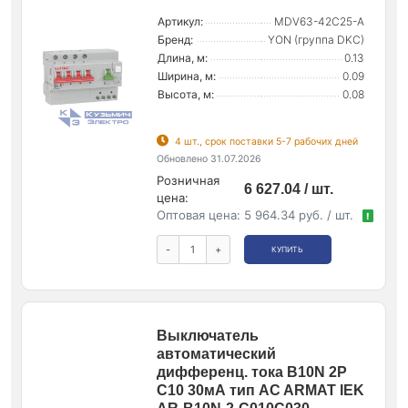
Артикул:
MDV63-42C25-A
Бренд:
YON (группа DKC)
Длина, м:
0.13
Ширина, м:
0.09
Высота, м:
0.08
4 шт., срок поставки 5-7 рабочих дней
Обновлено 31.07.2026
Розничная
6 627.04 / шт.
цена:
Оптовая цена:
5 964.34 руб. / шт.
!
-
+
КУПИТЬ
Выключатель
автоматический
дифференц. тока B10N 2P
C10 30мА тип AC ARMAT IEK