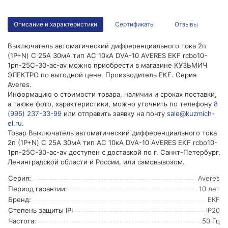
Описание и характеристики
Сертификаты
Отзывы
Выключатель автоматический дифференциального тока 2п
(1P+N) C 25А 30мА тип AC 10кА DVA-10 AVERES EKF rcbo10-
1pn-25C-30-ac-av можно приобрести в магазине КУЗЬМИЧ
ЭЛЕКТРО по выгодной цене. Производитель EKF. Серия
Averes.
Информацию о стоимости товара, наличии и сроках поставки,
а также фото, характеристики, можно уточнить по телефону
8
(995) 237-33-99
или отправить заявку на почту
sale@kuzmich-
el.ru
.
Товар Выключатель автоматический дифференциального тока
2п (1P+N) C 25А 30мА тип AC 10кА DVA-10 AVERES EKF rcbo10-
1pn-25C-30-ac-av доступен с доставкой по г. Санкт-Петербург,
Ленинградской области и России, или самовывозом.
Серия:
Averes
Период гарантии:
10 лет
Бренд:
EKF
Степень защиты IP:
IP20
Частота:
50 Гц