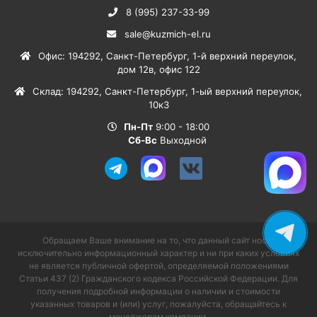
8 (995) 237-33-99
sale@kuzmich-el.ru
Офис
:
194292
,
Санкт-Петербург
,
1-й верхний переулок,
дом 12в, офис 122
Склад
:
194292
,
Санкт-Петербург
,
1-ый верхний переулок,
10к3
Пн-Пт
9:00 - 18:00
Сб-Вс
Выходной
Обращаем Ваше внимание на то, что данный сайт носит
исключительно информационный характер и ни при каких условиях
не является публичной офертой, определяемой положениями
Статьи 437 (2) Гражданского кодекса Российской Федерации. Для
получения подробной информации о наличии и стоимости
указанных товаров и (или) услуг, пожалуйста, обращайтесь к
менеджерам компании.