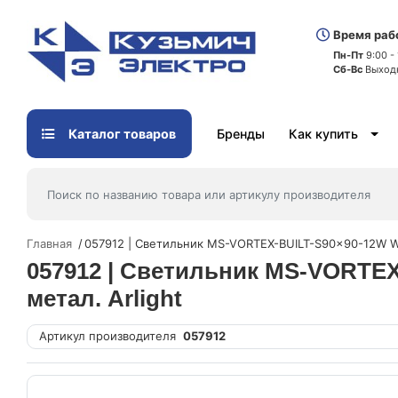
Время раб
Пн-Пт
9:00 -
Сб-Вс
Выход
Каталог товаров
Бренды
Как купить
Главная
057912 | Светильник MS-VORTEX-BUILT-S90x90-12W Wa
057912 | Светильник MS-VORTEX
метал. Arlight
Артикул производителя
057912