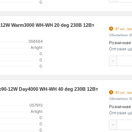
0.
12W Warm3000 WH-WH 20 deg 230В 12Вт
87 шт., с
Обновлено 30
056564
Розничная 
Arlight
Оптовая це
0.
0.
-
0.
90-12W Day4000 WH-WH 40 deg 230В 12Вт
83 шт., с
Обновлено 30
057915
Розничная 
Arlight
Оптовая це
0.
0.
-
0.