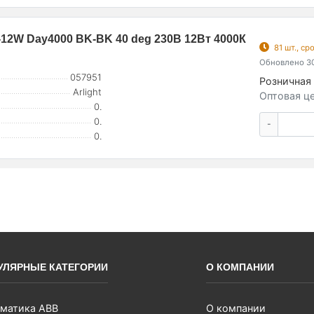
12W Day4000 BK-BK 40 deg 230В 12Вт 4000К
81 шт., с
Обновлено 30
057951
Розничная 
Arlight
Оптовая це
0.
0.
-
0.
УЛЯРНЫЕ КАТЕГОРИИ
О КОМПАНИИ
матика ABB
О компании