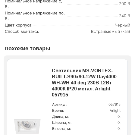
Номинальное напряжение с,
200 В
В:
Номинальное напряжение по,
240 В
В:
Цвет корпуса:
Черный
Способ монтажа:
Встраиваемый (-ая)
Похожие товары
Светильник MS-VORTEX-
BUILT-S90x90-12W Day4000
WH-WH 40 deg 230В 12Вт
4000К IP20 метал. Arlight
057915
Артикул:
057915
Бренд:
Arlight
Длина, м:
0.
Ширина, м:
0.
Высота, м:
0.