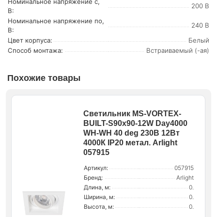
Номинальное напряжение с,
200 В
В:
Номинальное напряжение по,
240 В
В:
Цвет корпуса:
Белый
Способ монтажа:
Встраиваемый (-ая)
Похожие товары
Светильник MS-VORTEX-
BUILT-S90x90-12W Day4000
WH-WH 40 deg 230В 12Вт
4000К IP20 метал. Arlight
057915
Артикул:
057915
Бренд:
Arlight
Длина, м:
0.
Ширина, м:
0.
Высота, м:
0.