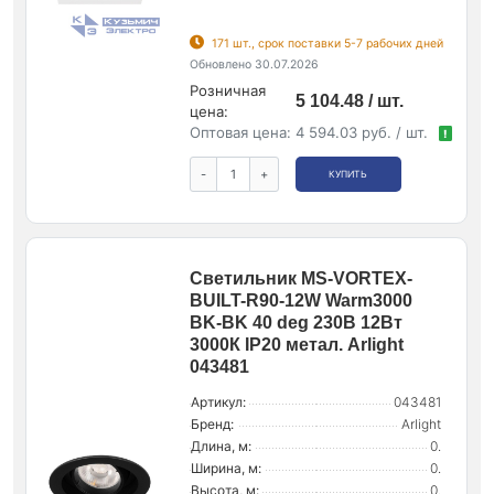
171 шт., срок поставки 5-7 рабочих дней
Обновлено 30.07.2026
Розничная
5 104.48 / шт.
цена:
Оптовая цена:
4 594.03 руб. / шт.
!
-
+
КУПИТЬ
Светильник MS-VORTEX-
BUILT-R90-12W Warm3000
BK-BK 40 deg 230В 12Вт
3000К IP20 метал. Arlight
043481
Артикул:
043481
Бренд:
Arlight
Длина, м:
0.
Ширина, м:
0.
Высота, м:
0.