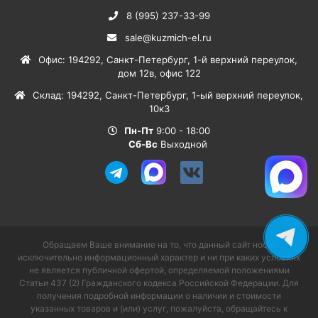
8 (995) 237-33-99
sale@kuzmich-el.ru
Офис
:
194292
,
Санкт-Петербург
,
1-й верхний переулок,
дом 12в, офис 122
Склад
:
194292
,
Санкт-Петербург
,
1-ый верхний переулок,
10к3
Пн-Пт
9:00 - 18:00
Сб-Вс
Выходной
Обращаем Ваше внимание на то, что данный сайт носит
исключительно информационный характер и ни при каких условиях
не является публичной офертой, определяемой положениями
Статьи 437 (2) Гражданского кодекса Российской Федерации. Для
получения подробной информации о наличии и стоимости
указанных товаров и (или) услуг, пожалуйста, обращайтесь к