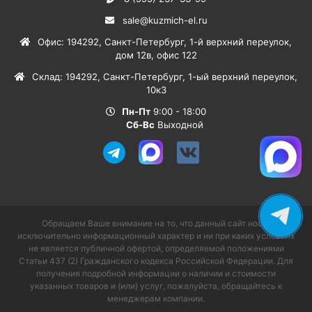
sale@kuzmich-el.ru
Офис
:
194292
,
Санкт-Петербург
,
1-й верхний переулок,
дом 12в, офис 122
Склад
:
194292
,
Санкт-Петербург
,
1-ый верхний переулок,
10к3
Пн-Пт
9:00 - 18:00
Сб-Вс
Выходной
Обращаем Ваше внимание на то, что данный сайт носит
исключительно информационный характер и ни при каких условиях
не является публичной офертой, определяемой положениями
Статьи 437 (2) Гражданского кодекса Российской Федерации. Для
получения подробной информации о наличии и стоимости
указанных товаров и (или) услуг, пожалуйста, обращайтесь к
менеджерам компании.