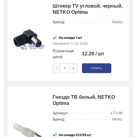
Штекер ТV угловой, черный,
NETKO Optima
Бренд:
Netko
На складе 1 шт
Обновлено 17.04.2026
Розничная
12.28 / шт
цена:
-
+
КУПИТЬ
Гнездо ТВ белый, NETKO
Optima
Артикул:
J-TV-W
Бренд:
Netko
На складе 52239 шт