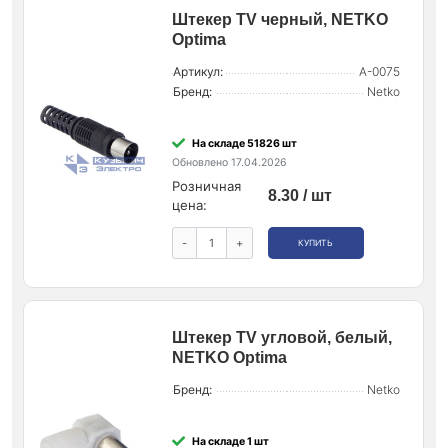
Штекер ТV черный, NETKO
Optima
Артикул:
A-0075
Бренд:
Netko
На складе 51826 шт
Обновлено 17.04.2026
Розничная
8.30 / шт
цена:
-
+
КУПИТЬ
Штекер ТV угловой, белый,
NETKO Optima
Бренд:
Netko
На складе 1 шт