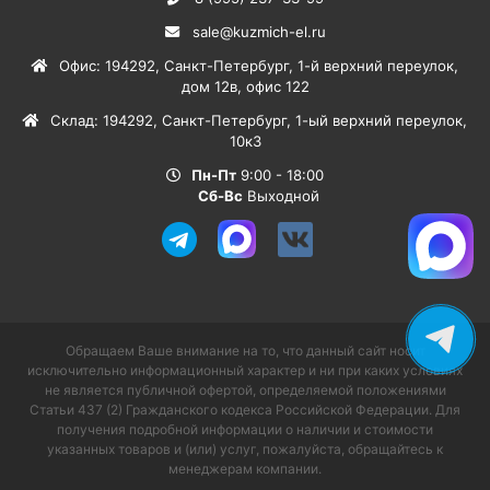
sale@kuzmich-el.ru
Офис
:
194292
,
Санкт-Петербург
,
1-й верхний переулок,
дом 12в, офис 122
Склад
:
194292
,
Санкт-Петербург
,
1-ый верхний переулок,
10к3
Пн-Пт
9:00 - 18:00
Сб-Вс
Выходной
Обращаем Ваше внимание на то, что данный сайт носит
исключительно информационный характер и ни при каких условиях
не является публичной офертой, определяемой положениями
Статьи 437 (2) Гражданского кодекса Российской Федерации. Для
получения подробной информации о наличии и стоимости
указанных товаров и (или) услуг, пожалуйста, обращайтесь к
менеджерам компании.