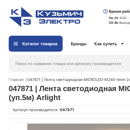
Время раб
Пн-Пт
9:00 -
Сб-Вс
Выход
Каталог товаров
Бренды
Как купить
Главная
047871 | Лента светодиодная MICROLED-M240-4mm 24V
047871 | Лента светодиодная M
(уп.5м) Arlight
Артикул производителя
047871