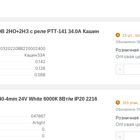
0В 2НО+2НЗ с реле РТТ-141 34.0А Кашин
23 шт., с
Обновлено 06
90320220ВВ220002400
Розничная 
КашинЗЭА
Оптовая це
0.142
0.126
-
0.088
-4mm 24V White 6000К 8Вт/м IP20 2216
355 упак.
Обновлено 01
047867
Розничная 
Arlight
Оптовая це
0.
0.
-