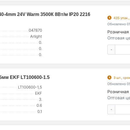
-4mm 24V Warm 3500К 8Вт/м IP20 2216
435 упак.
Обновлено 01
047870
Розничная 
Arlight
Оптовая це
0.
0.
-
0.
5мм EKF LT100600-1.5
3 шт., ср
Обновлено 05
LT100600-1,5
Розничная 
EKF
Оптовая це
3.
0.6
-
0.1