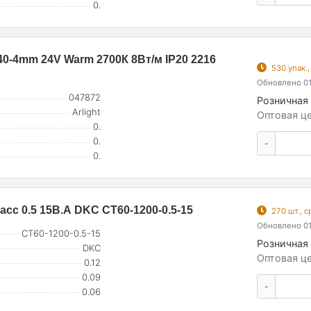
0.
-4mm 24V Warm 2700К 8Вт/м IP20 2216
530 упак.
Обновлено 01
047872
Розничная 
Arlight
Оптовая це
0.
0.
-
0.
сс 0.5 15В.А DKC CT60-1200-0.5-15
270 шт., 
Обновлено 01
CT60-1200-0.5-15
Розничная 
DKC
Оптовая це
0.12
0.09
-
0.06