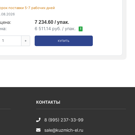
, срок поставки 5-7 рабочих дней
.08.2026
цена:
7 234.60 / упак.
на:
6 511.14 руб. / упак.
!
+
КУПИТЬ
КОНТАКТЫ
8 (995) 237-33-99
sale@kuzmich-el.ru