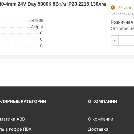
-4mm 24V Day 5000К 8Вт/м IP20 2216 130лм/
185 упак.
Обновлено 01
047868
Розничная 
Arlight
Оптовая це
0.
0.
-
0.
УЛЯРНЫЕ КАТЕГОРИИ
О КОМПАНИИ
матика ABB
О компании
ль в гофре ПВХ
Доставка